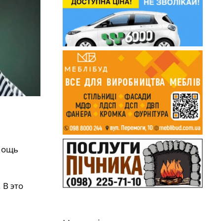
мощь
 В это