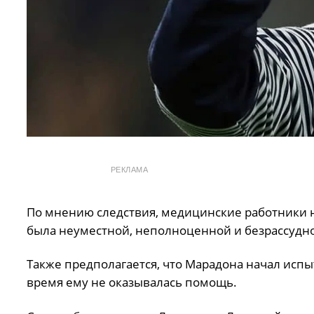
РЕКЛАМА
По мнению следствия, медицинские работники н
была неуместной, неполноценной и безрассудн
Также предполагается, что Марадона начал испы
время ему не оказывалась помощь.