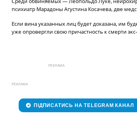
Среди обвиняемых — Леопольдо Луке, нейрохир
психиатр Марадоны Агустина Косачева, две медсе
Если вина указанных лиц будет доказана, им буд
уже опровергли свою причастность к смерти экс
РЕКЛАМА
РЕКЛАМА
ПІДПИСАТИСЬ НА TELEGRAM КАНАЛ