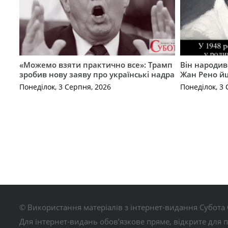
«Можемо взяти практично все»: Трамп
Він народив
зробив нову заяву про українські надра
Жан Рено йш
Понеділок, 3 Серпня, 2026
Понеділок, 3 
© Використання матеріалів з інтернет-видання Субота 
Для інтернет-видань обов’язкове пряме, відкрите для 