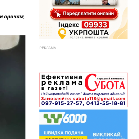
м врачам,
РЕКЛАМА