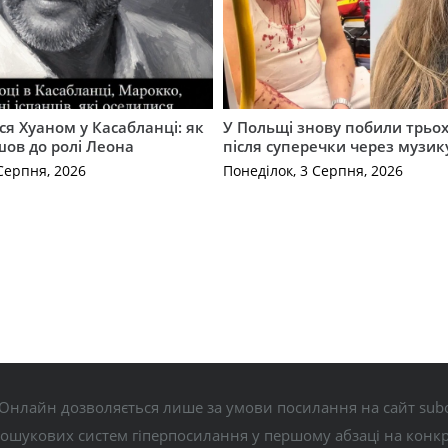
ся Хуаном у Касабланці: як
У Польщі знову побили трьох
ов до ролі Леона
після суперечки через музик
Серпня, 2026
Понеділок, 3 Серпня, 2026
Онлайн дозволяється лише за умови посилання на сайт subo
пошукових систем гіперпосилання у першому абзаці на конк