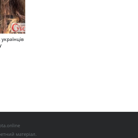
 українців
у
ta.online
ретний матеріал.