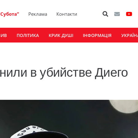
“Субота”
Реклама
Контакти
ЗИВ
ПОЛІТИКА
КРИК ДУШІ
ІНФОРМАЦІЯ
УКРАЇН
нили в убийстве Диего