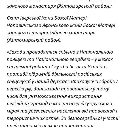
жіночого монастиря (Житомирський район);
Скит Іверської ікони Божої Матері
Чоповичського Афонського ікони Божої Матері
жіночого ставропігійного монастиря
(Житомирський район).
«
Заходи проводяться спільно з Національною
поліцією та Національною гвардією – у межах
системної роботи Служби безпеки України з
протидії підривній діяльності російських
спецслужб у нашій державі. Враховуючи збройну
агресію рф, дані заходи проводяться у тому
числі для унеможливлення використання
релігійних громад в якості осередку «русского
міра» та убезпечення населення від провокацій і
терористичних актів. За безпосередньої участі
представників церкви правоохоронці