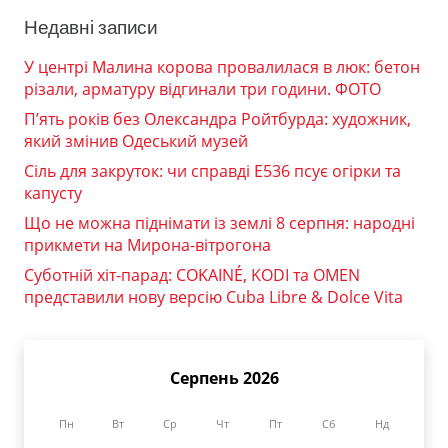
Недавні записи
У центрі Малина корова провалилася в люк: бетон
різали, арматуру відгинали три години. ФОТО
П’ять років без Олександра Ройтбурда: художник,
який змінив Одеський музей
Сіль для закруток: чи справді Е536 псує огірки та
капусту
Що не можна піднімати із землі 8 серпня: народні
прикмети на Мирона-вітрогона
Суботній хіт-парад: COKAINÉ, KODI та OMEN
представили нову версію Cuba Libre & Dolce Vita
Серпень 2026
Пн
Вт
Ср
Чт
Пт
Сб
Нд