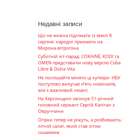
м
Недавні записи
Що не можна піднімати із землі 8
серпня: народні прикмети на
Мирона-вітрогона
Суботній хіт-парад: COKAINÉ, KODI та
OMEN представили нову версію Cuba
Libre & Dolce Vita
Не поспішайте міняти ці купюри: НБУ
поступово вилучає п’ять номіналів,
але є важливий нюанс
На Херсонщині загинув 51-річний
головний сержант Сергій Капітан з
Овруччини
Огірки тепер не ріжуть, а розбивають:
літній салат, який став хітом
соцмереж