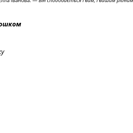
лла Іванова. —
Він сподобається і вам, і вашим рідни
рошком
ку