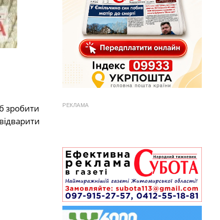
РЕКЛАМА
об зробити
 відварити