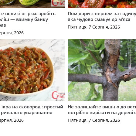
е великі огірки: зробіть
Помідори з перцем за годину:
еліш — взимку банку
яка чудово смакує до м’яса
раз
П’ятниця, 7 Серпня, 2026
ерпня, 2026
ікра на сковороді: простий
Не залишайте вишню до вес
 тривалого уварювання
потрібно вирізати на дереві 
ерпня, 2026
П’ятниця, 7 Серпня, 2026