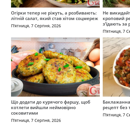
Огірки тепер не ріжуть, а розбивають:
Не викидайт
літній салат, який став хітом соцмереж
кроповий р
з’їдають за 
П’ятниця, 7 Серпня, 2026
П’ятниця, 7 С
Що додати до курячого фаршу, щоб
Баклажанна 
котлети вийшли неймовірно
рецепт без
соковитими
П’ятниця, 7 С
П’ятниця, 7 Серпня, 2026