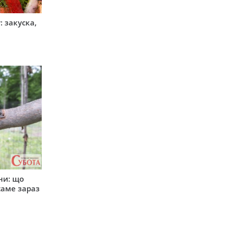
 закуска,
ни: що
саме зараз