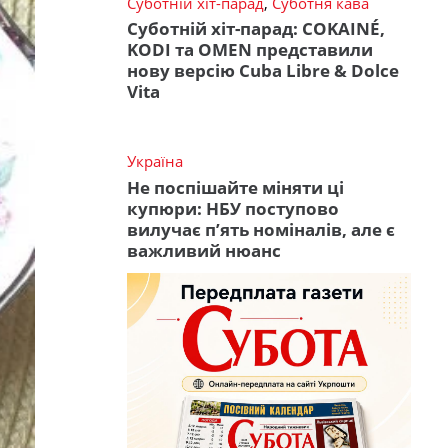
Суботній хіт-парад
,
Суботня кава
Суботній хіт-парад: COKAINÉ,
KODI та OMEN представили
нову версію Cuba Libre & Dolce
Vita
Україна
Не поспішайте міняти ці
купюри: НБУ поступово
вилучає п’ять номіналів, але є
важливий нюанс