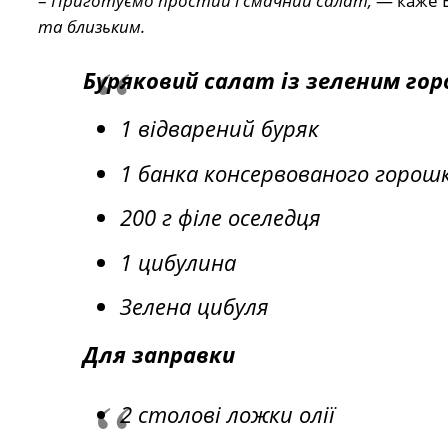
–
Приготуємо простий і смачний салат,
— каже Е
та близьким.
Буряковий салат із зеленим го
1 відварений буряк
1 банка консервованого горош
200 г філе оселедця
1 цибулина
Зелена цибуля
Для заправки
2 столові ложки олії