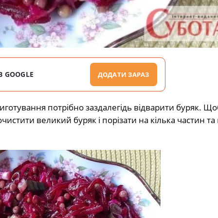
В GOOGLE
ДОДАТИ ЗАРАЗ
риготування потрібно заздалегідь відварити буряк. Щ
стити великий буряк і порізати на кілька частин та