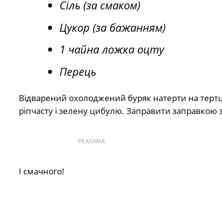
Сіль (за смаком)
Цукор (за бажанням)
1 чайна ложка оцту
Перець
Відварений охолоджений буряк натерти на тертці
ріпчасту і зелену цибулю. Заправити заправкою з о
РЕКЛАМА
І смачного!