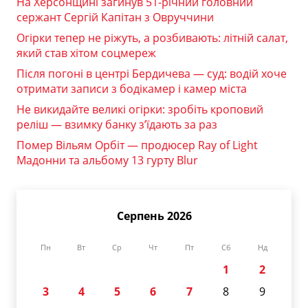
На Херсонщині загинув 51-річний головний
сержант Сергій Капітан з Овруччини
Огірки тепер не ріжуть, а розбивають: літній салат,
який став хітом соцмереж
Після погоні в центрі Бердичева — суд: водій хоче
отримати записи з бодікамер і камер міста
Не викидайте великі огірки: зробіть кроповий
реліш — взимку банку з’їдають за раз
Помер Вільям Орбіт — продюсер Ray of Light
Мадонни та альбому 13 гурту Blur
Серпень 2026
Пн
Вт
Ср
Чт
Пт
Сб
Нд
1
2
3
4
5
6
7
8
9