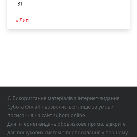
31
« Лип
© Використання матеріалів з інтернет-видання
Субота Онлайн дозволяється лише за умови
посилання на сайт subota.online
Для інтернет-видань обов’язкове пряме, відкрите
для пошукових систем гіперпосилання у першому