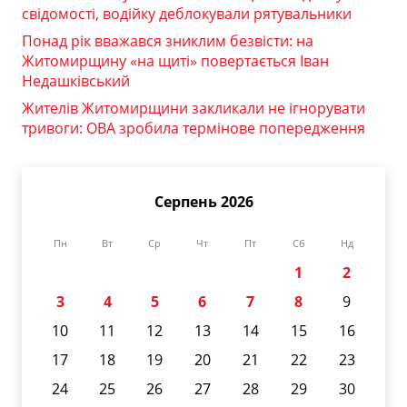
свідомості, водійку деблокували рятувальники
Понад рік вважався зниклим безвісти: на
Житомирщину «на щиті» повертається Іван
Недашківський
Жителів Житомирщини закликали не ігнорувати
тривоги: ОВА зробила термінове попередження
Серпень 2026
Пн
Вт
Ср
Чт
Пт
Сб
Нд
1
2
3
4
5
6
7
8
9
10
11
12
13
14
15
16
17
18
19
20
21
22
23
24
25
26
27
28
29
30