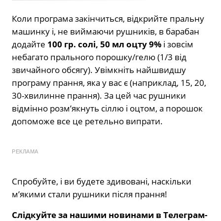
Коли програма закінчиться, відкрийте пральну
машинку і, не виймаючи рушників, в барабан
додайте
100 гр. солі, 50 мл оцту 9%
і зовсім
небагато прального порошку/гелю (1/3 від
звичайного обсягу). Увімкніть найшвидшу
програму прання, яка у вас є (наприклад, 15, 20,
30-хвилинне прання). За цей час рушники
відмінно розм’якнуть сіллю і оцтом, а порошок
допоможе все це ретельно випрати.
РЕКЛАМА
Спробуйте, і ви будете здивовані, наскільки
м’якими стали рушники після прання!
Слідкуйте за нашими новинами в Телеграм-