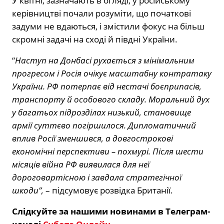
У квітні, зазначають в огляді, у російському
керівництві почали розуміти, що початкові
задуми не вдаються, і змістили фокус на більш
скромні задачі на сході й півдні України.
“
Наступ на Донбасі рухається з мінімальним
прогресом і Росія очікує масштабну контратаку
України. РФ потерпає від нестачі боєприпасів,
транспорту й особового складу. Моральний дух
у багатьох підрозділах низький, становище
армії суттєво погіршилося. Дипломатичний
вплив Росії зменшився, а довгострокові
економічні перспективи – похмурі. Після шести
місяців війна РФ виявилася для неї
дороговартісною і завдала стратегічної
шкоди”,
– підсумовує розвідка Британії.
Слідкуйте за нашими новинами в Телеграм-