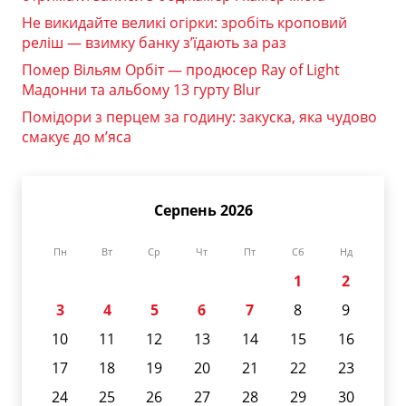
Не викидайте великі огірки: зробіть кроповий
реліш — взимку банку з’їдають за раз
Помер Вільям Орбіт — продюсер Ray of Light
Мадонни та альбому 13 гурту Blur
Помідори з перцем за годину: закуска, яка чудово
смакує до м’яса
Серпень 2026
Пн
Вт
Ср
Чт
Пт
Сб
Нд
1
2
3
4
5
6
7
8
9
10
11
12
13
14
15
16
17
18
19
20
21
22
23
24
25
26
27
28
29
30