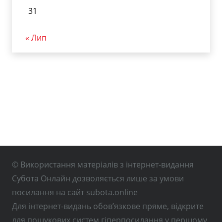
31
« Лип
© Використання матеріалів з інтернет-видання
Субота Онлайн дозволяється лише за умови
посилання на сайт subota.online
Для інтернет-видань обов’язкове пряме, відкрите
для пошукових систем гіперпосилання у першому