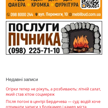
Недавні записи
Огірки тепер не ріжуть, а розбивають: літній салат,
який став хітом соцмереж
Після погоні в центрі Бердичева — суд: водій хоче
отримати записи з бодікамер і камер міста