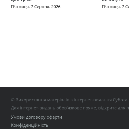
П’ятниця, 7 Серпня, 2026
П’ятниця, 7 С
© Використання матеріалів з інтернет-видання Субота 
Для інтернет-видань обов’язкове пряме, відкрите для 
Умови договору оферти
Конфіденційність