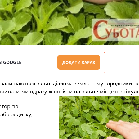
В GOOGLE
ДОДАТИ ЗАРАЗ
м залишаються вільні ділянки землі. Тому городники п
вати, чи одразу ж посіяти на вільне місце пізні кул
иторією
 або редиску,