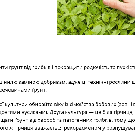
ити грунт від грибків і покращити родючість та пухкіст
оціннлю заміною добривам, адже ці технічні рослини 
речовинами ґрунт.
ї культури обирайте віку із сімейства бобових (зовні 
овгими вусиками). Друга культура — це біла гірчиця, 
щати ґрунт від хвороб та патогенних грибків, тому що
 того ж гірчиця вважається рекордсменом у розпушуван