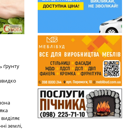
ь ґрунту
швидко
вона
яка
 виділяє
ні землі,