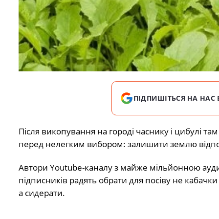
ПІДПИШІТЬСЯ НА НАС 
Після викопування на городі часнику і цибулі та
перед нелегким вибором: залишити землю відпочи
Автори Youtube-каналу з майже мільйонною ауд
підписників радять обрати для посіву не кабачки
а сидерати.