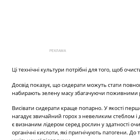
РЕКЛАМА
Ці технічні культури потрібні для того, щоб очист
Досвід показує, що сидерати можуть стати повн
набирають зелену масу збагачуючи поживними 
Висівати сидерати краще попарно. У якості першо
нагадує звичайний горох з невеликим стеблом і д
є визнаним лідером серед рослин у здатності очи
органічні кислоти, які пригнічують патогени. До