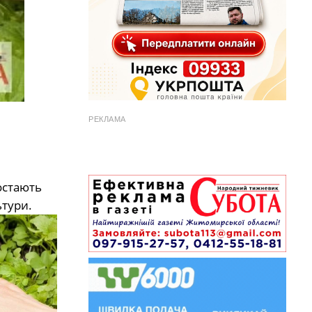
РЕКЛАМА
остають
ьтури.