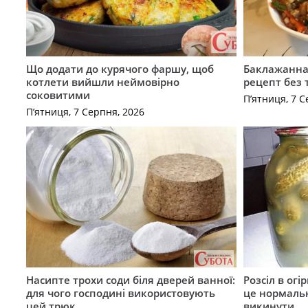
Що додати до курячого фаршу, щоб
Баклажанна 
котлети вийшли неймовірно
рецепт без
соковитими
П’ятниця, 7 С
П’ятниця, 7 Серпня, 2026
Насипте трохи соди біля дверей ванної:
Розсіл в ог
для чого господині використовують
це нормальн
цей трюк
викинути