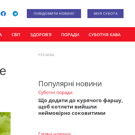
ПОВІДОМИТИ НОВИНУ
МОЯ СУБОТА
А
СВІТ
ЗДОРОВ’Я
ПОРАДИ
СУБОТНЯ КАВА
РЕКЛАМА
те
Популярні новини
Суботні поради
Що додати до курячого фаршу,
щоб котлети вийшли
неймовірно соковитими
Гарячі новини