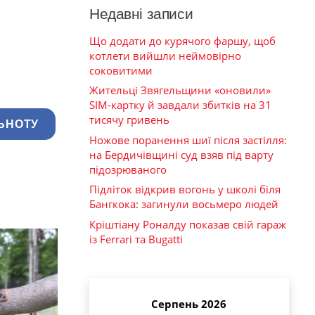
Недавні записи
Що додати до курячого фаршу, щоб
котлети вийшли неймовірно
соковитими
Жительці Звягельщини «оновили»
SIM-картку й завдали збитків на 31
тисячу гривень
ЬНОТУ
Ножове поранення шиї після застілля:
на Бердичівщині суд взяв під варту
підозрюваного
Підліток відкрив вогонь у школі біля
Бангкока: загинули восьмеро людей
Кріштіану Роналду показав свій гараж
із Ferrari та Bugatti
Серпень 2026