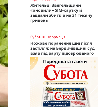
Жительці Звягельщини
«оновили» SIM-картку й
завдали збитків на 31 тисячу
гривень
Суботня інформація
Ножове поранення шиї після
застілля: на Бердичівщині суд
взяв під варту підозрюваного