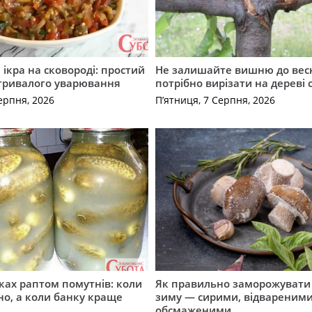
ікра на сковороді: простий
Не залишайте вишню до вес
 тривалого уварювання
потрібно вирізати на дереві 
ерпня, 2026
П’ятниця, 7 Серпня, 2026
ірках раптом помутнів: коли
Як правильно заморожувати
о, а коли банку краще
зиму — сирими, відвареними
обсмаженими