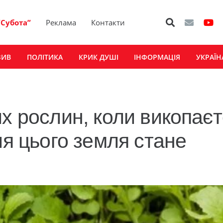
“Субота”
Реклама
Контакти
ЗИВ
ПОЛІТИКА
КРИК ДУШІ
ІНФОРМАЦІЯ
УКРАЇН
х рослин, коли викопає
ля цього земля стане