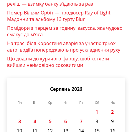
реліш — взимку банку з’їдають за раз
Помер Вільям Орбіт — продюсер Ray of Light
Мадонни та альбому 13 гурту Blur
Помідори з перцем за годину: закуска, яка чудово
смакує до м’яса
На трасі біля Коростеня аварія за участю трьох
авто: водіїв попереджають про ускладнення руху
Що додати до курячого фаршу, щоб котлети
вийшли неймовірно соковитими
Серпень 2026
Пн
Вт
Ср
Чт
Пт
Сб
Нд
1
2
3
4
5
6
7
8
9
10
11
12
13
14
15
16