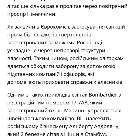
літак ще кілька разів пролітав через повітряний
простір Німеччини.
Як заявили в Єврокомісії, застосування санкцій
проти бізнес-джетів і вертольотів,
зареєстрованих за межами Росії, іноді
ускладнене через непрозорі структури
власності. Таким чином, російським олігархам
вдається обходити заборону за допомогою
підставних компаній і офшорів, які
допомагають приховати справжніх власників.
Одним з таких прикладів є літак Bombardier з
реєстраційним номером T7-7AA, який
зареєстрований в Сан-Марино і управляється
швейцарською компанією. Він належить
російському бізнесмену Альберту Авдоляну,
який 2 березня літав з Ніцци в Стамбул.