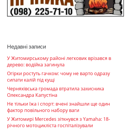
Недавні записи
У Житомирському районі легковик врізався в
дерево: водійка загинула
Огірки ростуть гачком: чому не варто одразу
сипати калій під кущі
Черняхівська громада втратила захисника
Олександра Капустіна
Не тільки їжа і спорт: вчені знайшли ще один
фактор повільного набору ваги
У Житомирі Mercedes зіткнувся з Yamaha: 18-
річного мотоцикліста госпіталізували