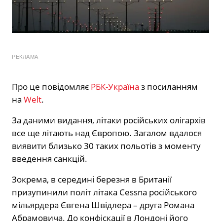
РЕКЛАМА
Про це повідомляє
РБК-Україна
з посиланням
на
Welt
.
За даними видання, літаки російських олігархів
все ще літають над Європою. Загалом вдалося
виявити близько 30 таких польотів з моменту
введення санкцій.
Зокрема, в середині березня в Британії
призупинили політ літака Cessna російського
мільярдера Євгена Швідлера – друга Романа
Абрамовича. До конфіскації в Лондоні його