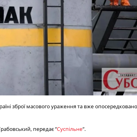
аїні зброї масового ураження та вже опосередковано
Грабовський, передає “
Суспільне
“.