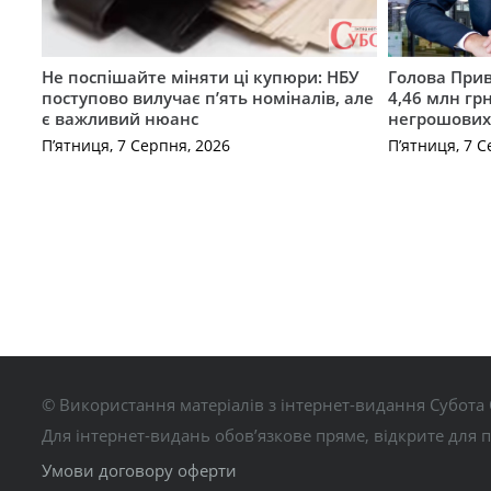
Не поспішайте міняти ці купюри: НБУ
Голова Прив
поступово вилучає п’ять номіналів, але
4,46 млн грн
є важливий нюанс
негрошових
П’ятниця, 7 Серпня, 2026
П’ятниця, 7 С
© Використання матеріалів з інтернет-видання Субота 
Для інтернет-видань обов’язкове пряме, відкрите для 
Умови договору оферти