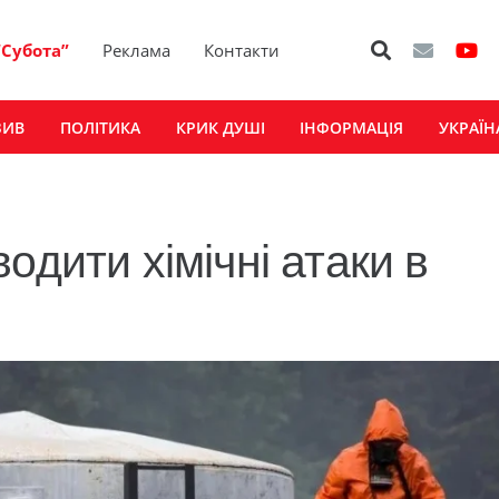
“Субота”
Реклама
Контакти
ЗИВ
ПОЛІТИКА
КРИК ДУШІ
ІНФОРМАЦІЯ
УКРАЇН
одити хімічні атаки в