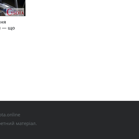
пня
и — що
ta.online
ретний матеріал.