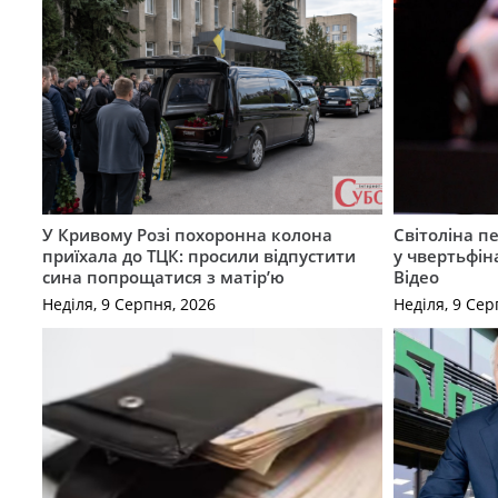
У Кривому Розі похоронна колона
Світоліна п
приїхала до ТЦК: просили відпустити
у чвертьфін
сина попрощатися з матір’ю
Відео
Неділя, 9 Серпня, 2026
Неділя, 9 Сер