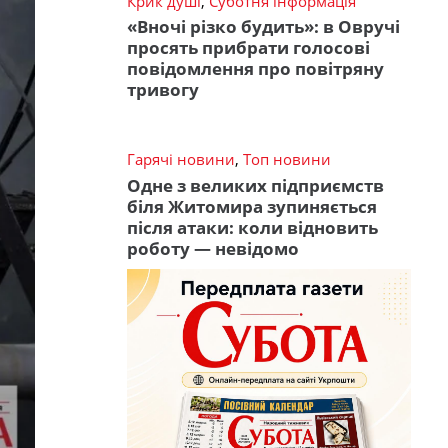
Крик душі
,
Суботня інформація
«Вночі різко будить»: в Овручі
просять прибрати голосові
повідомлення про повітряну
тривогу
Гарячі новини
,
Топ новини
Одне з великих підприємств
біля Житомира зупиняється
після атаки: коли відновить
роботу — невідомо