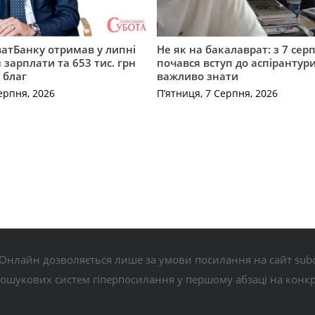
атБанку отримав у липні
Не як на бакалаврат: з 7 сер
 зарплати та 653 тис. грн
почався вступ до аспірантур
 благ
важливо знати
ерпня, 2026
П’ятниця, 7 Серпня, 2026
Онлайн дозволяється лише за умови посилання на сайт subo
пошукових систем гіперпосилання у першому абзаці на конк