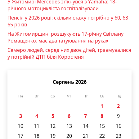
У Житомирі Mercedes зіткнувся з Yamaha: 18-
річного мотоцикліста госпіталізували
Пенсія у 2026 році: скільки стажу потрібно у 60, 63 і
65 років
На Житомирщині розшукують 17-річну Світлану
Ромащенко: має два татуювання на руках
Семеро людей, серед них двоє дітей, травмувалися
у потрійній ДТП біля Коростеня
Серпень 2026
Пн
Вт
Ср
Чт
Пт
Сб
Нд
1
2
3
4
5
6
7
8
9
10
11
12
13
14
15
16
17
18
19
20
21
22
23