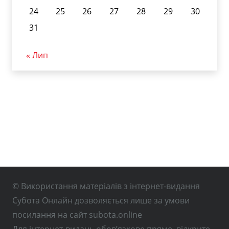
24
25
26
27
28
29
30
31
« Лип
© Використання матеріалів з інтернет-видання
Субота Онлайн дозволяється лише за умови
посилання на сайт subota.online
Для інтернет-видань обов’язкове пряме, відкрите