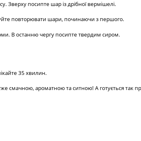
су. Зверху посипте шар із дрібної вермішелі.
жуйте повторювати шари, починаючи з першого.
орми. В останню чергу посипте твердим сиром.
апікайте 35 хвилин.
же смачною, ароматною та ситною! А готується так пр