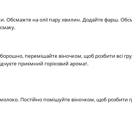
и. Обсмажте на олії пару хвилин. Додайте фарш. Обс
 смаку.
 борошно, перемішайте віночком, щоб розбити всі гру
відчуєте приємний горіховий аромат.
 молоко. Постійно помішуйте віночком, щоб розбити г