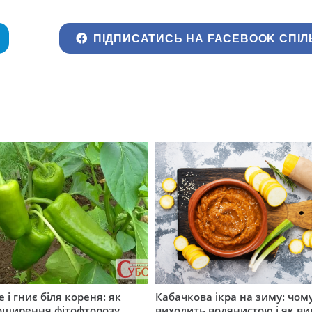
ПІДПИСАТИСЬ НА FACEBOOK СПІЛ
 і гниє біля кореня: як
Кабачкова ікра на зиму: чом
оширення фітофторозу
виходить водянистою і як в