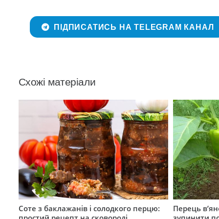
ПІДПИСАТИСЬ НА TELEGRAM КАНАЛ
Схожі матеріали
Соте з баклажанів і солодкого перцю:
Перець в’яне
простий рецепт на сковороді
зупинити п