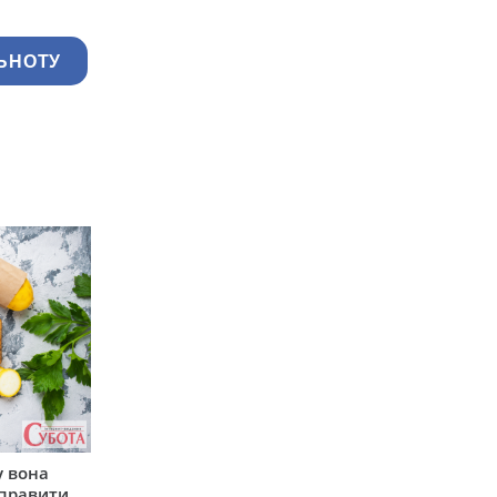
ЬНОТУ
у вона
иправити