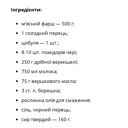
Інгредієнти:
м’ясний фарш — 500 г;
1 солодкий перець;
цибуля — 1 шт.;
8-10 шт. помідорів чері;
250 г дрібної вермішелі;
750 мл молока;
75 г вершкового масла;
3 ст. л. борошна;
рослинна олія для смаження;
сіль, чорний перець;
сир твердий — 160 г.