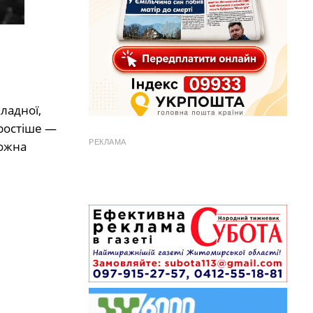
ладної,
простіше —
РЕКЛАМА
можна