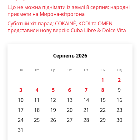
Що не можна піднімати із землі 8 серпня: народні
прикмети на Мирона-вітрогона
Суботній хіт-парад: COKAINÉ, KODI та OMEN
представили нову версію Cuba Libre & Dolce Vita
Серпень 2026
Пн
Вт
Ср
Чт
Пт
Сб
Нд
1
2
3
4
5
6
7
8
9
10
11
12
13
14
15
16
17
18
19
20
21
22
23
24
25
26
27
28
29
30
31