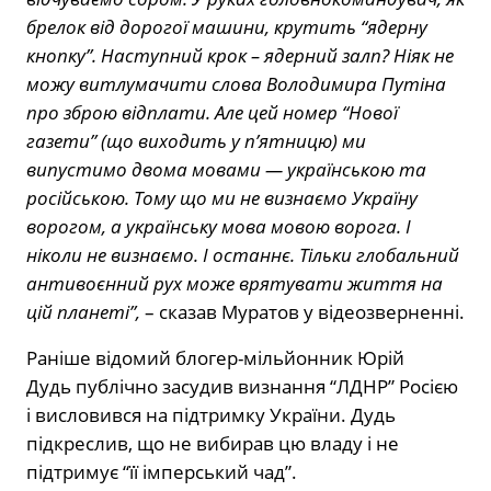
брелок від дорогої машини, крутить “ядерну
кнопку”. Наступний крок – ядерний залп? Ніяк не
можу витлумачити слова Володимира Путіна
про зброю відплати. Але цей номер “Нової
газети” (що виходить у п’ятницю) ми
випустимо двома мовами — українською та
російською. Тому що ми не визнаємо Україну
ворогом, а українську мова мовою ворога. І
ніколи не визнаємо. І останнє. Тільки глобальний
антивоєнний рух може врятувати життя на
цій планеті”,
– сказав Муратов у відеозверненні.
Раніше відомий блогер-мільйонник Юрій
Дудь
публічно
засудив визнання “ЛДНР” Росією
і висловився на підтримку України. Дудь
підкреслив, що не вибирав цю владу і не
підтримує “її імперський чад”.