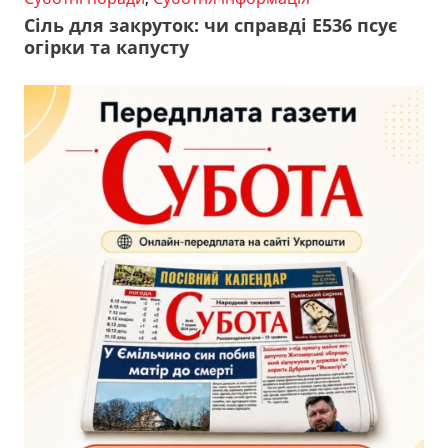
Сіль для закруток: чи справді Е536 псує
огірки та капусту