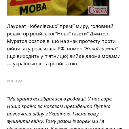
Лауреат Нобелівської премії миру, головний
редактор російської “Нової газети” Дмитро
Муратов розповів, що на знак протесту проти
війни, яку розв’язала РФ, номер
“Нової газети”
(що виходить у п’ятницю) вийде двома мовами
— українською та російською.
РЕКЛАМА
“Ми вранці всі зібралися в редакції. У нас горе.
Наша країна за наказом президента Путіна
розпочала війну з Україною. І нема кому
зупинити війну. Тому разом із горем ми і я
відчуваємо сором. У руках головнокомандувач, як