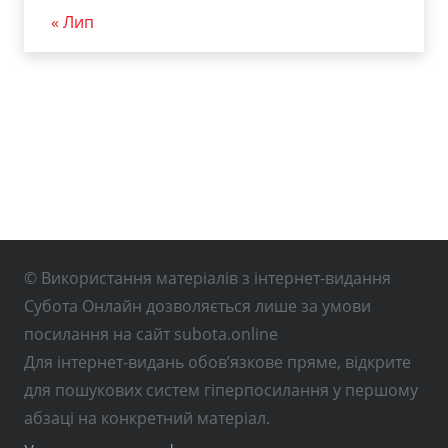
« Лип
© Використання матеріалів з інтернет-видання
Субота Онлайн дозволяється лише за умови
посилання на сайт subota.online
Для інтернет-видань обов’язкове пряме, відкрите
для пошукових систем гіперпосилання у першому
абзаці на конкретний матеріал.