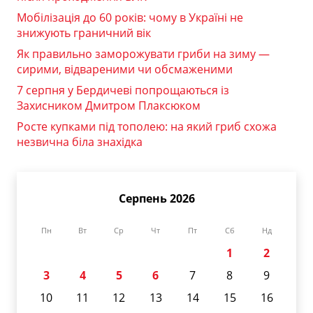
Мобілізація до 60 років: чому в Україні не
знижують граничний вік
Як правильно заморожувати гриби на зиму —
сирими, відвареними чи обсмаженими
7 серпня у Бердичеві попрощаються із
Захисником Дмитром Плаксюком
Росте купками під тополею: на який гриб схожа
незвична біла знахідка
Серпень 2026
Пн
Вт
Ср
Чт
Пт
Сб
Нд
1
2
3
4
5
6
7
8
9
10
11
12
13
14
15
16