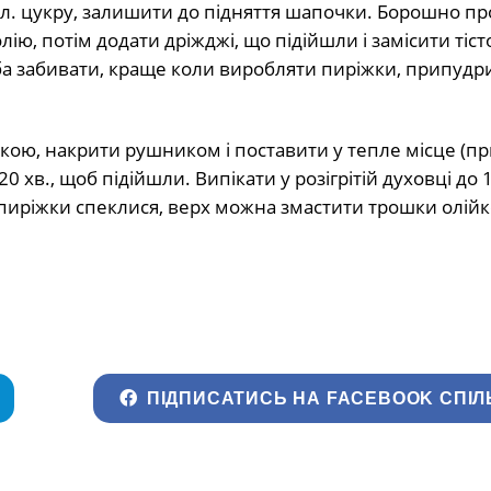
. л. цукру, залишити до підняття шапочки. Борошно про
лію, потім додати дріжджі, що підійшли і замісити тіст
ба забивати, краще коли виробляти пиріжки, припудр
ійкою, накрити рушником і поставити у тепле місце (п
0 хв., щоб підійшли. Випікати у розігрітій духовці до 
и пиріжки спеклися, верх можна змастити трошки олій
ПІДПИСАТИСЬ НА FACEBOOK СПІЛ