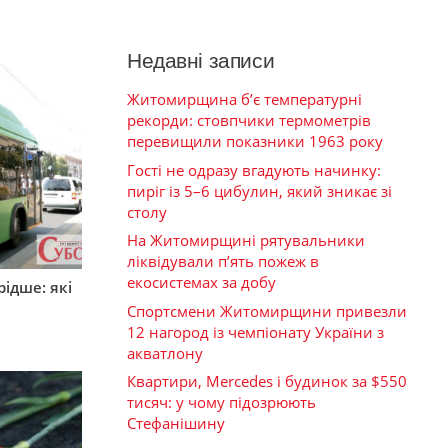
Недавні записи
Житомирщина б’є температурні
рекорди: стовпчики термометрів
перевищили показники 1963 року
Гості не одразу вгадують начинку:
пиріг із 5–6 цибулин, який зникає зі
столу
На Житомирщині рятувальники
ліквідували п’ять пожеж в
екосистемах за добу
ідше: які
и
Спортсмени Житомирщини привезли
12 нагород із чемпіонату України з
акватлону
Квартири, Mercedes і будинок за $550
тисяч: у чому підозрюють
Стефанішину