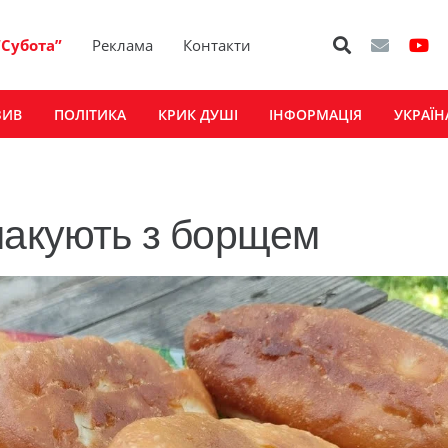
“Субота”
Реклама
Контакти
ЗИВ
ПОЛІТИКА
КРИК ДУШІ
ІНФОРМАЦІЯ
УКРАЇН
макують з борщем