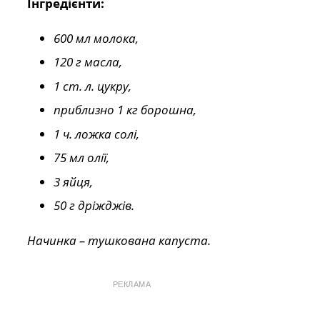
Інгредієнти:
600 мл молока,
120 г масла,
1 ст. л. цукру,
приблизно 1 кг борошна,
1 ч. ложка солі,
75 мл олії,
3 яйця,
50 г дріжджів.
Начинка – тушкована капуста.
РЕКЛАМА