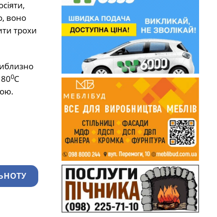
сіяти,
о, воно
ити трохи
риблизно
0
180
С
кою.
ЬНОТУ