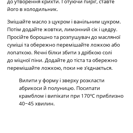
до утворення крихти. Готуючи пиріг, ставте
його в холодильник.
Змішайте масло з цукром і ванільним цукром.
Потім додайте жовтки, лимонний сік і цедру.
Просійте борошно та розпушувач до масляної
суміші та обережно перемішайте ложкою або
лопаткою. Яєчні білки збити з дрібкою солі
до міцної піни. Додайте до тіста та обережно
перемішайте ложкою, поки не з’єднається.
Вилити у форму і зверху розкласти
абрикоси й полуницю. Посипати
крамблом і випікати при 170ºC приблизно
40−45 хвилин.