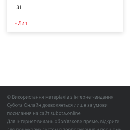
31
« Лип
© Використання матеріалів з інтернет-видання
Субота Онлайн дозволяється лише за умови
посилання на сайт subota.online
Для інтернет-видань обов’язкове пряме, відкрите
для пошукових систем гіперпосилання у першому