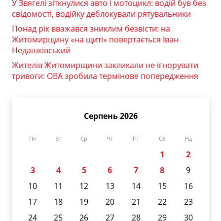
У Звягелі зіткнулися авто і мотоцикл: водій був без
свідомості, водійку деблокували рятувальники
Понад рік вважався зниклим безвісти: на
Житомирщину «на щиті» повертається Іван
Недашківський
Жителів Житомирщини закликали не ігнорувати
тривоги: ОВА зробила термінове попередження
Серпень 2026
Пн
Вт
Ср
Чт
Пт
Сб
Нд
1
2
3
4
5
6
7
8
9
10
11
12
13
14
15
16
17
18
19
20
21
22
23
24
25
26
27
28
29
30