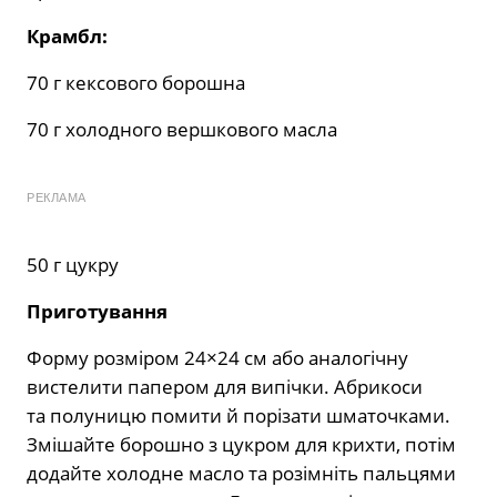
Крамбл:
70 г кексового борошна
70 г холодного вершкового масла
РЕКЛАМА
50 г цукру
Приготування
Форму розміром 24×24 см або аналогічну
вистелити папером для випічки. Абрикоси
та полуницю помити й порізати шматочками.
Змішайте борошно з цукром для крихти, потім
додайте холодне масло та розімніть пальцями