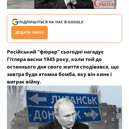
ПІДПИШІТЬСЯ НА НАС В GOOGLE
ДОДАТИ ЗАРАЗ
Російський “фюрер” сьогодні нагадує
Гітлера весни 1945 року, коли той до
останнього дня свого життя сподівався, що
завтра буде атомна бомба, яку він кине і
виграє війну.