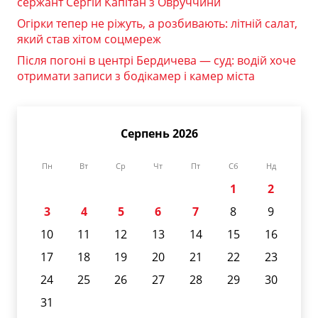
сержант Сергій Капітан з Овруччини
Огірки тепер не ріжуть, а розбивають: літній салат,
який став хітом соцмереж
Після погоні в центрі Бердичева — суд: водій хоче
отримати записи з бодікамер і камер міста
Серпень 2026
Пн
Вт
Ср
Чт
Пт
Сб
Нд
1
2
3
4
5
6
7
8
9
10
11
12
13
14
15
16
17
18
19
20
21
22
23
24
25
26
27
28
29
30
31