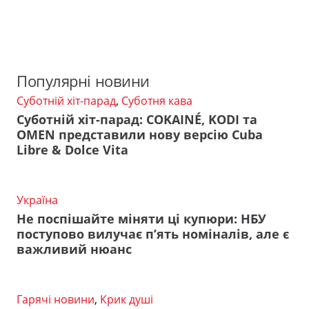
Популярні новини
Суботній хіт-парад
,
Суботня кава
Суботній хіт-парад: COKAINÉ, KODI та
OMEN представили нову версію Cuba
Libre & Dolce Vita
Україна
Не поспішайте міняти ці купюри: НБУ
поступово вилучає п’ять номіналів, але є
важливий нюанс
Гарячі новини
,
Крик душі