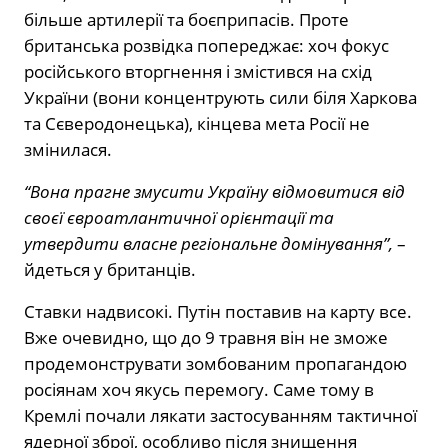
більше артилерії та боєприпасів. Проте
британська розвідка попереджає: хоч фокус
російського вторгнення і змістився на схід
України (вони концентрують сили біля Харкова
та Сєверодонецька), кінцева мета Росії не
змінилася.
“Вона прагне змусити Україну відмовитися від
своєї євроатлантичної орієнтації та
утвердити власне регіональне домінування”,
–
йдеться у британців.
Ставки надвисокі. Путін поставив на карту все.
Вже очевидно, що до 9 травня він не зможе
продемонструвати зомбованим пропагандою
росіянам хоч якусь перемогу. Саме тому в
Кремлі почали лякати застосуванням тактичної
ядерної зброї, особливо після знищення