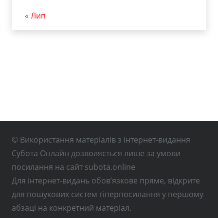
« Лип
© Використання матеріалів з інтернет-видання
Субота Онлайн дозволяється лише за умови
посилання на сайт subota.online
Для інтернет-видань обов’язкове пряме, відкрите
для пошукових систем гіперпосилання у першому
абзаці на конкретний матеріал.