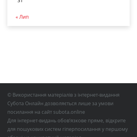
31
« Лип
© Використання матеріалів з інтернет-видання
Субота Онлайн дозволяється лише за умови
посилання на сайт subota.online
Для інтернет-видань обов’язкове пряме, відкрите
для пошукових систем гіперпосилання у першому