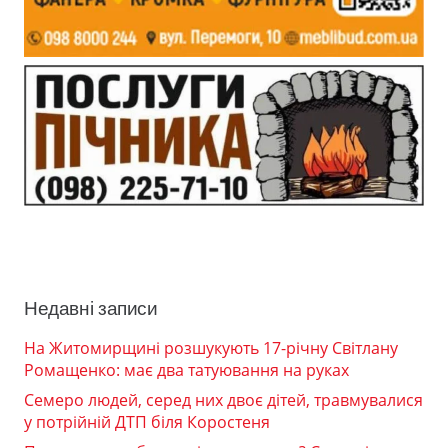
Недавні записи
На Житомирщині розшукують 17-річну Світлану
Ромащенко: має два татуювання на руках
Семеро людей, серед них двоє дітей, травмувалися
у потрійній ДТП біля Коростеня