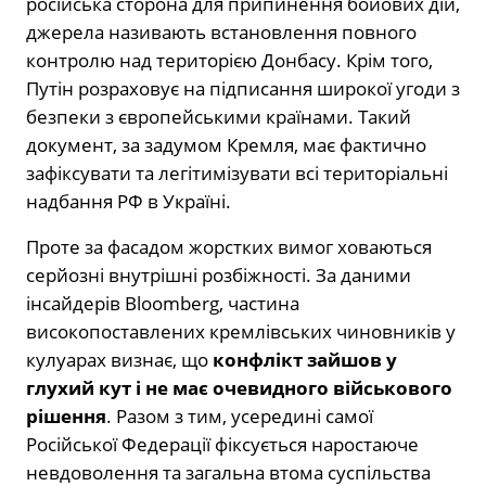
російська сторона для припинення бойових дій,
джерела називають встановлення повного
контролю над територією Донбасу. Крім того,
Путін розраховує на підписання широкої угоди з
безпеки з європейськими країнами. Такий
документ, за задумом Кремля, має фактично
зафіксувати та легітимізувати всі територіальні
надбання РФ в Україні.
Проте за фасадом жорстких вимог ховаються
серйозні внутрішні розбіжності. За даними
інсайдерів Bloomberg, частина
високопоставлених кремлівських чиновників у
кулуарах визнає, що
конфлікт зайшов у
глухий кут і не має очевидного військового
рішення
. Разом з тим, усередині самої
Російської Федерації фіксується наростаюче
невдоволення та загальна втома суспільства