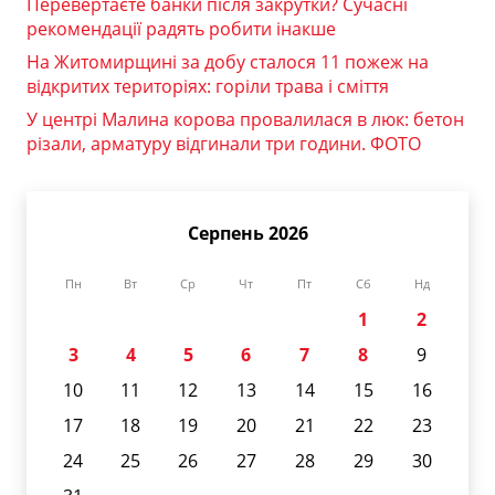
Перевертаєте банки після закрутки? Сучасні
рекомендації радять робити інакше
На Житомирщині за добу сталося 11 пожеж на
відкритих територіях: горіли трава і сміття
У центрі Малина корова провалилася в люк: бетон
різали, арматуру відгинали три години. ФОТО
Серпень 2026
Пн
Вт
Ср
Чт
Пт
Сб
Нд
1
2
3
4
5
6
7
8
9
10
11
12
13
14
15
16
17
18
19
20
21
22
23
24
25
26
27
28
29
30