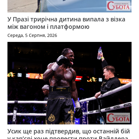
У Празі трирічна дитина випала з візка
між вагоном і платформою
Середа, 5 Серпня, 2026
Усик ще раз підтвердив, що останній бій
у кар’єрі хоче провести проти Вайлдера