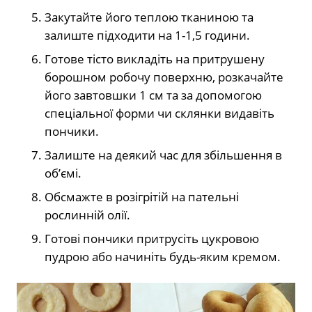
Закутайте його теплою тканиною та
залиште підходити на 1-1,5 години.
Готове тісто викладіть на притрушену
борошном робочу поверхню, розкачайте
його завтовшки 1 см та за допомогою
спеціальної форми чи склянки видавіть
пончики.
Залиште на деякий час для збільшення в
об’ємі.
Обсмажте в розігрітій на пательні
рослинній олії.
Готові пончики притрусіть цукровою
пудрою або начиніть будь-яким кремом.