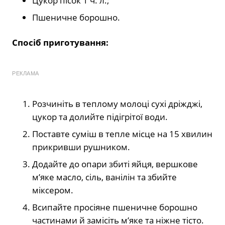
Цукор пісок 1 ч. л.;
Пшеничне борошно.
Спосіб приготування:
РЕКЛАМА
Розчиніть в теплому молоці сухі дріжджі,
цукор та долийте підігрітої води.
Поставте суміш в тепле місце на 15 хвилин
прикривши рушником.
Додайте до опари збиті яйця, вершкове
м’яке масло, сіль, ванілін та збийте
міксером.
Всипайте просіяне пшеничне борошно
частинами й замісіть м’яке та ніжне тісто.