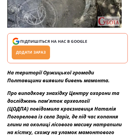
ПІДПИШІТЬСЯ НА НАС В GOOGLE
ДОДАТИ ЗАРАЗ
На території Оржицької громади
Полтавщини виявили бивень мамонта.
Про випадкову знахідку Центру охорони та
досліджень пам’яток археології
(ЦОДПА)
повідомила
краєзнавиця Наталія
Погорелова із села Заріг, де під час копання
глини на околиці лісового масиву натрапили
на кістку, схожу на уламок мамонтового