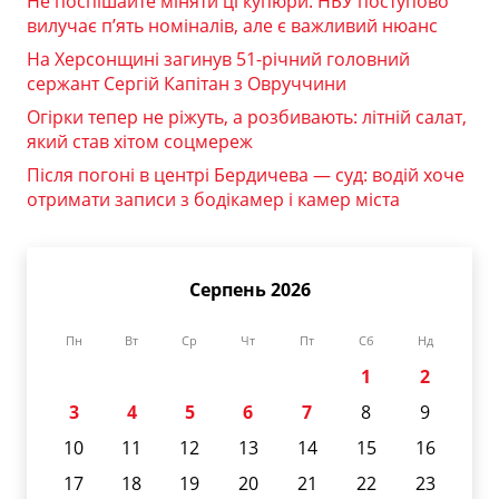
Не поспішайте міняти ці купюри: НБУ поступово
вилучає п’ять номіналів, але є важливий нюанс
На Херсонщині загинув 51-річний головний
сержант Сергій Капітан з Овруччини
Огірки тепер не ріжуть, а розбивають: літній салат,
який став хітом соцмереж
Після погоні в центрі Бердичева — суд: водій хоче
отримати записи з бодікамер і камер міста
Серпень 2026
Пн
Вт
Ср
Чт
Пт
Сб
Нд
1
2
3
4
5
6
7
8
9
10
11
12
13
14
15
16
17
18
19
20
21
22
23