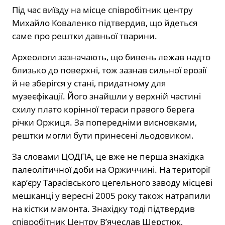
Під час виїзду на місце співробітник центру
Михайло Коваленко підтвердив, що йдеться
саме про рештки давньої тварини.
Археологи зазначають, що бивень лежав надто
близько до поверхні, тож зазнав сильної ерозії
й не зберігся у стані, придатному для
музеєфікації. Його знайшли у верхній частині
схилу плато корінної тераси правого берега
річки Оржиця. За попередніми висновками,
рештки могли бути принесені льодовиком.
За словами ЦОДПА, це вже не перша знахідка
палеолітичної доби на Оржиччині. На території
кар’єру Тарасівського цегельного заводу місцеві
мешканці у вересні 2005 року також натрапили
на кістки мамонта. Знахідку тоді підтвердив
співробітник Центру В’ячеслав Шерстюк,