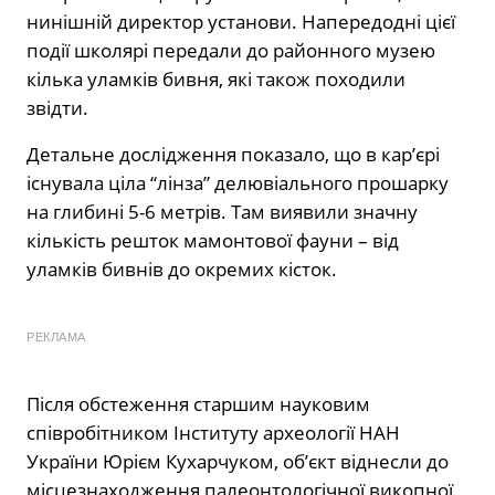
нинішній директор установи. Напередодні цієї
події школярі передали до районного музею
кілька уламків бивня, які також походили
звідти.
Детальне дослідження показало, що в кар’єрі
існувала ціла “лінза” делювіального прошарку
на глибині 5-6 метрів. Там виявили значну
кількість решток мамонтової фауни – від
уламків бивнів до окремих кісток.
РЕКЛАМА
Після обстеження старшим науковим
співробітником Інституту археології НАН
України Юрієм Кухарчуком, об’єкт віднесли до
місцезнаходження палеонтологічної викопної