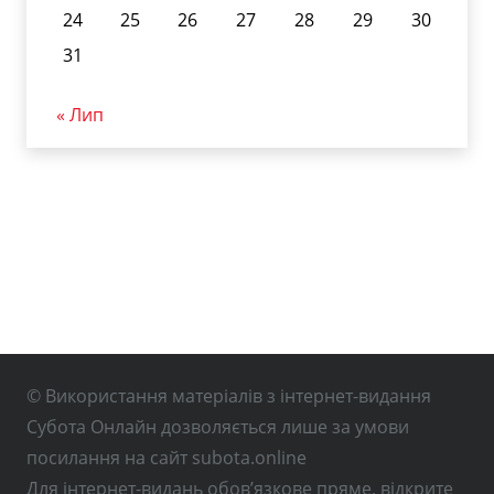
24
25
26
27
28
29
30
31
« Лип
© Використання матеріалів з інтернет-видання
Субота Онлайн дозволяється лише за умови
посилання на сайт subota.online
Для інтернет-видань обов’язкове пряме, відкрите