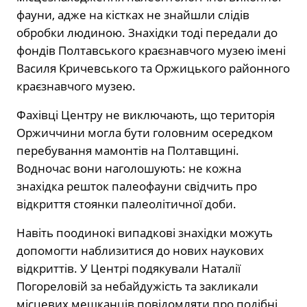
фауни, адже на кістках не знайшли слідів
обробки людиною. Знахідки тоді передали до
фондів Полтавського краєзнавчого музею імені
Василя Кричевського та Оржицького районного
краєзнавчого музею.
Фахівці Центру не виключають, що територія
Оржиччини могла бути головним осередком
перебування мамонтів на Полтавщині.
Водночас вони наголошують: не кожна
знахідка решток палеофауни свідчить про
відкриття стоянки палеолітичної доби.
Навіть поодинокі випадкові знахідки можуть
допомогти наблизитися до нових наукових
відкриттів. У Центрі подякували Наталії
Погореловій за небайдужість та закликали
місцевих мешканців повідомляти про подібні