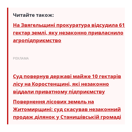
Читайте також:
На Звягельщині прокуратура відсудила 61
гектар землі, яку незаконно привласнило
агропідприємство
РЕКЛАМА
Суд повернув державі майже 10 гектарів
лісу на Коростенщині, які незаконно
віддали приватному підприємству
Повернення лісових земель на
Житомирщині: суд скасував незаконний
продаж ділянок у Станишівській громаді