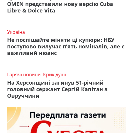
OMEN представили нову версію Cuba
Libre & Dolce Vita
Україна
Не поспішайте міняти ці купюри: НБУ
поступово вилучає п’ять номіналів, але є
важливий нюанс
Гарячі новини
,
Крик душі
На Херсонщині загинув 51-річний
головний сержант Сергій Капітан з
Овруччини