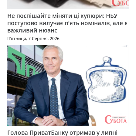
Не поспішайте міняти ці купюри: НБУ
поступово вилучає п’ять номіналів, але є
важливий нюанс
П’ятниця, 7 Серпня, 2026
Голова ПриватБанку отримав у липні