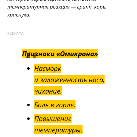
температурная реакция — грипп, корь,
краснуха.
РЕКЛАМА
Признаки «Омикрона»
Насморк
и заложенность носа,
чихание.
Боль в горле.
Повышение
температуры.