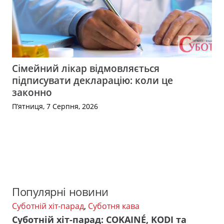
Сімейний лікар відмовляється
підписувати декларацію: коли це
законно
П’ятниця, 7 Серпня, 2026
Популярні новини
Суботній хіт-парад
,
Суботня кава
Суботній хіт-парад: COKAINÉ, KODI та