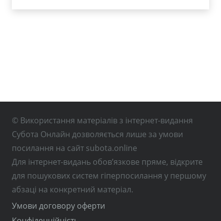
© Використання матеріалів з інтернет-видання
Субота Онлайн дозволяється лише за умови
посилання на сайт subota.online
Для інтернет-видань обов’язкове пряме, відкрите
для пошукових систем гіперпосилання у першому
абзаці на конкретний матеріал.
Умови договору оферти
Конфіденційність