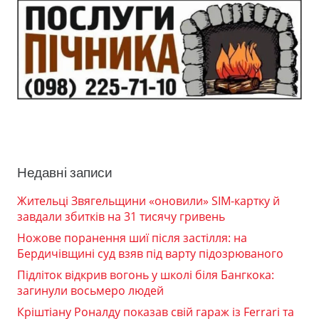
Недавні записи
Жительці Звягельщини «оновили» SIM-картку й
завдали збитків на 31 тисячу гривень
Ножове поранення шиї після застілля: на
Бердичівщині суд взяв під варту підозрюваного
Підліток відкрив вогонь у школі біля Бангкока:
загинули восьмеро людей
Кріштіану Роналду показав свій гараж із Ferrari та