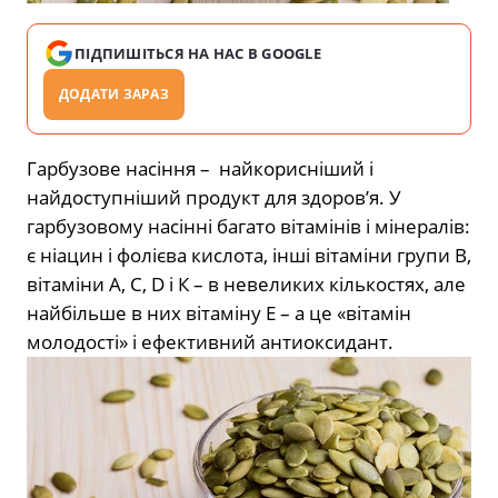
ПІДПИШІТЬСЯ НА НАС В GOOGLE
ДОДАТИ ЗАРАЗ
Гарбузове насіння – найкорисніший і
найдоступніший продукт для здоров’я. У
гарбузовому насінні багато вітамінів і мінералів:
є ніацин і фолієва кислота, інші вітаміни групи В,
вітаміни А, С, D і К – в невеликих кількостях, але
найбільше в них вітаміну Е – а це «вітамін
молодості» і ефективний антиоксидант.