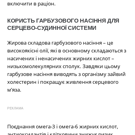
включити в раціон.
КОРИСТЬ ГАРБУЗОВОГО НАСІННЯ ДЛЯ
СЕРЦЕВО-СУДИННОЇ СИСТЕМИ
Жирова складова гарбузового насіння – це
високоякісні олії, які в основному складаються з
насичених і ненасичених жирних кислот –
низькомолекулярних сполук. Завдяки цьому
гарбузове насіння виводять з організму зайвий
холестерин і покращує живлення серцевого
м’яза.
РЕКЛАМА
Поєднання омега-3 і омега-6 жирних кислот,
антиоксидантів і клітковини знижує ризик