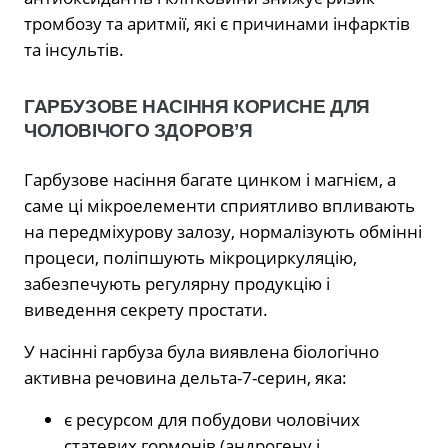
тромбозу та аритмії, які є причинами інфарктів
та інсультів.
ГАРБУЗОВЕ НАСІННЯ КОРИСНЕ ДЛЯ
ЧОЛОВІЧОГО ЗДОРОВ’Я
Гарбузове насіння багате цинком і магнієм, а
саме ці мікроелементи сприятливо впливають
на передміхурову залозу, нормалізують обмінні
процеси, поліпшують мікроциркуляцію,
забезпечують регулярну продукцію і
виведення секрету простати.
У насінні гарбуза була виявлена біологічно
активна речовина дельта-7-серин, яка:
є ресурсом для побудови чоловічих
статевих гормонів (андрогену і