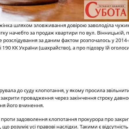
ці жінка шляхом зловживання довірою заволоділа чужи
тку начебто за продаж квартири по вул. Вінницькій, п
 розслідування за даним фактом розпочалось у 2014-м
 190 КК України (шахрайство), а про підозру їй оголос
рувала до суду клопотання, у якому просила звільнит
 закрити провадження через закінчення строку давнос
дня його вчинення.
а проти задоволення клопотання прокурора про закри
о розуміє усі правові наслідки. Такими є відсутність