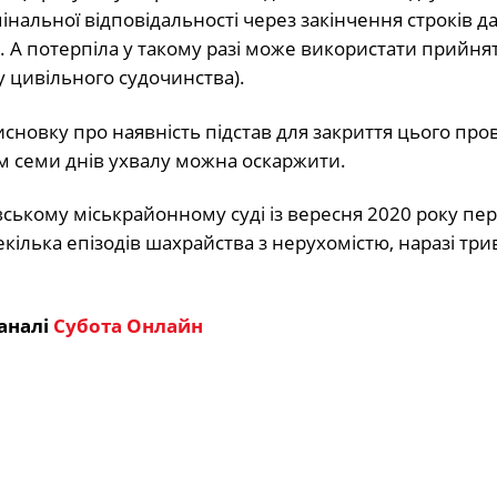
мінальної відповідальності через закінчення строків да
А потерпіла у такому разі може використати прийня
у цивільного судочинства).
сновку про наявність підстав для закриття цього пр
гом семи днів ухвалу можна оскаржити.
вському міськрайонному суді із вересня 2020 року пе
екілька епізодів шахрайства з нерухомістю, наразі трив
аналі
Субота Онлайн