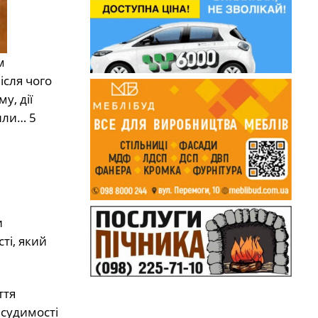
м
ісля чого
у, дії
или… 5
и
ті, який
ття
 судимості