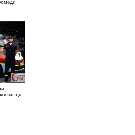
громади
ни
хніки: що