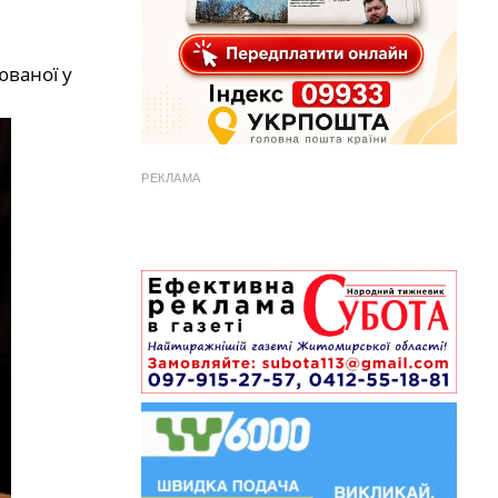
юваної у
РЕКЛАМА