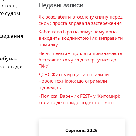
Недавні записи
вності,
те судом
Як розслабити втомлену спину перед
сном: проста вправа та застереження
Кабачкова ікра на зиму: чому вона
овадження
виходить водянистою і як виправити
помилку
Не всі пенсійні доплати призначають
ребуває
без заяви: кому слід звернутися до
ПФУ
ає стадія
ДСНС Житомирщини посилили
новою технікою: що отримали
підрозділи
«Полісся. Вареник FEST» у Житомирі:
коли та де пройде родинне свято
Серпень 2026