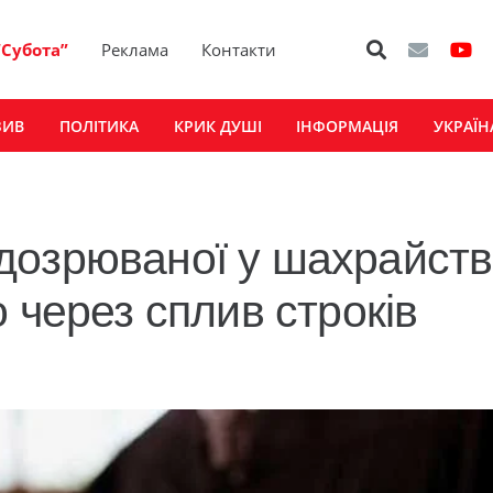
“Субота”
Реклама
Контакти
ЗИВ
ПОЛІТИКА
КРИК ДУШІ
ІНФОРМАЦІЯ
УКРАЇН
дозрюваної у шахрайств
 через сплив строків