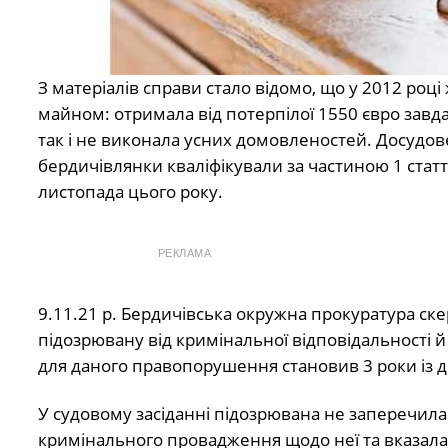
З матеріалів справи стало відомо, що у 2012 ро
майном: отримала від потерпілої 1550 євро завда
так і не виконала усних домовленостей. Досудове
бердичівлянки кваліфікували за частиною 1 статті
листопада цього року.
РЕКЛАМА
9.11.21 р. Бердичівська окружна прокуратура ске
підозрювану від кримінальної відповідальності й
для даного правопорушення становив 3 роки із 
У судовому засіданні підозрювана не заперечил
кримінального провадження щодо неї та вказала, щ