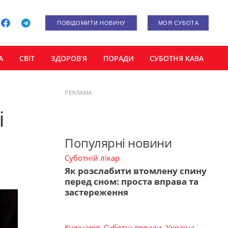
ПОВІДОМИТИ НОВИНУ
МОЯ СУБОТА
А
СВІТ
ЗДОРОВ’Я
ПОРАДИ
СУБОТНЯ КАВА
РЕКЛАМА
і
Популярні новини
Суботній лікар
Як розслабити втомлену спину
перед сном: проста вправа та
застереження
Кулінарія
,
Суботні поради
,
Україна