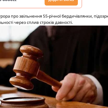
рора про звільнення 55-річної бердичівлянки, підозр
ьності через сплив строків давності.