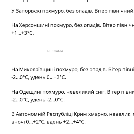
У Запоріжжі похмуро, без опадів. Вітер північний
На Херсонщині похмуро, без опадів. Вітер північн
+1…+3°С.
РЕКЛАМА
На Миколаївщині похмуро, без опадів. Вітер півні
-2…0°С, удень 0…+2°С.
На Одещині похмуро, невеликий сніг. Вітер північ
-2…0°С, удень -2…0°С.
В Автономній Республіці Крим хмарно, невеликі оп
вночі 0…+2°С, вдень +2…+4°С.