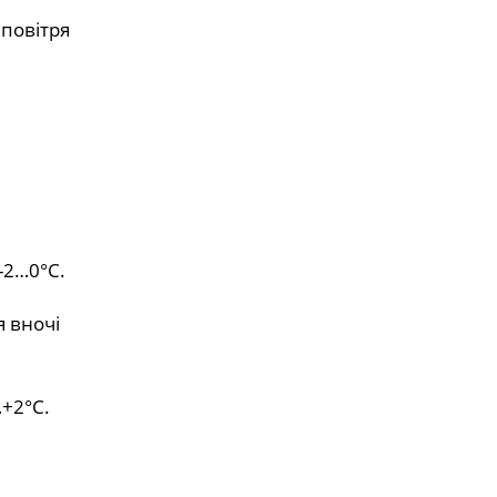
 повітря
-2…0°С.
я вночі
…+2°С.