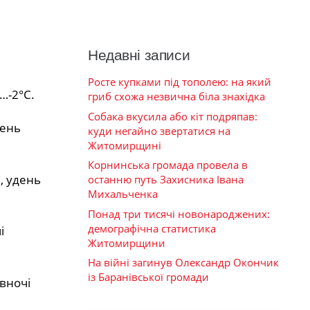
Недавні записи
Росте купками під тополею: на який
…-2°С.
гриб схожа незвична біла знахідка
Собака вкусила або кіт подряпав:
день
куди негайно звертатися на
Житомирщині
Корнинська громада провела в
, удень
останню путь Захисника Івана
Михальченка
Понад три тисячі новонароджених:
демографічна статистика
і
Житомирщини
На війні загинув Олександр Окончик
із Баранівської громади
 вночі