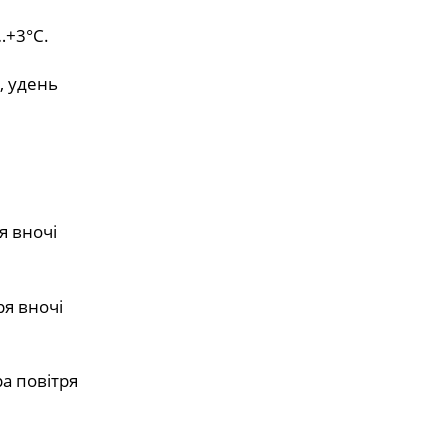
…+3°С.
, удень
я вночі
ря вночі
ра повітря