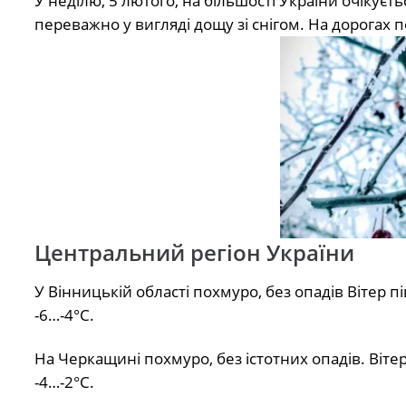
У неділю, 5 лютого, на більшості України очікуєть
переважно у вигляді дощу зі снігом. На дорогах
Центральний регіон України
У Вінницькій області похмуро, без опадів Вітер пі
-6…-4°С.
На Черкащині похмуро, без істотних опадів. Вітер
-4…-2°С.