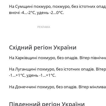
На Сумщині похмуро, похмуро, без істотних опадів
вночі -4…-2°С, удень -2…0°С.
РЕКЛАМА
Східний регіон України
На Харківщині похмуро, без опадів. Вітер північн
На Луганщині похмуро, без істотних опадів. Віте
-1…+1°С, удень -1…+1°С.
На Донеччині похмуро, без опадів. Вітер мінлива,
Південний регіон України