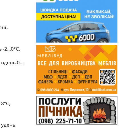
день
ь -2…0°С.
, вдень 0…
-8°С,
, удень