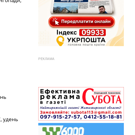
ні опади,
РЕКЛАМА
ень
С, удень