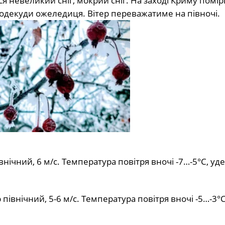
ся невеликий сніг, мокрий сніг. На заході Криму помір
 подекуди ожеледиця. Вітер переважатиме на півночі.
внічний, 6 м/с. Температура повітря вночі -7…-5°С, уд
 північний, 5-6 м/с. Температура повітря вночі -5…-3°