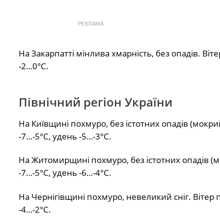
РЕКЛАМА
На Закарпатті мінлива хмарність, без опадів. Віте
-2…0°С.
Північний регіон України
На Київщині похмуро, без істотних опадів (мокрий 
-7…-5°С, удень -5…-3°С.
На Житомирщині похмуро, без істотних опадів (мок
-7…-5°С, удень -6…-4°С.
На Чернігівщині похмуро, невеликий сніг. Вітер п
-4…-2°С.