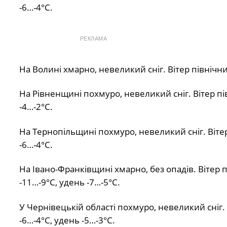
-6…-4°С.
РЕКЛАМА
На Волині хмарно, невеликий сніг. Вітер північни
На Рівненщині похмуро, невеликий сніг. Вітер пів
-4…-2°С.
На Тернопільщині похмуро, невеликий сніг. Вітер
-6…-4°С.
На Івано-Франківщині хмарно, без опадів. Вітер п
-11…-9°С, удень -7…-5°С.
У Чернівецькій області похмуро, невеликий сніг. 
-6…-4°С, удень -5…-3°С.