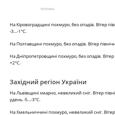
РЕКЛАМА
На Кіровоградщині похмуро, без опадів. Вітер пів
-3…-1°С.
На Полтавщині похмуро, без опадів. Вітер північн
На Дніпропетровщині похмуро, без опадів. Вітер п
+2°С.
Західний регіон України
На Львівщині хмарно, невеликий сніг. Вітер півні
удень -5…-3°С.
На Хмельниччині похмуро, невеликий сніг. Вітер 