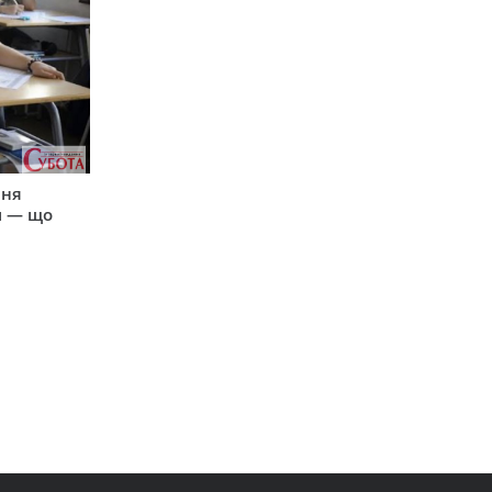
пня
и — що