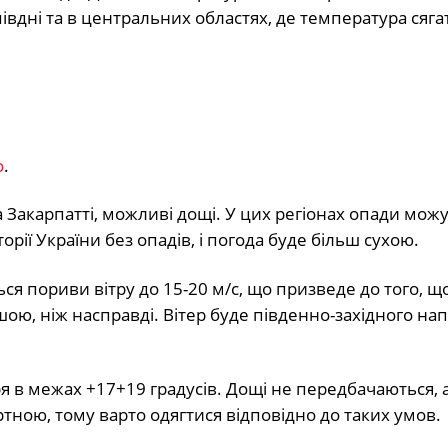
півдні та в центральних областях, де температура сяг
о
.
а Закарпатті, можливі дощі. У цих регіонах опади мож
орії України без опадів, і погода буде більш сухою.
ся пориви вітру до 15-20 м/с, що призведе до того, щ
ю, ніж насправді. Вітер буде південно-західного нап
ря в межах +17+19 градусів. Дощі не передбачаються, 
ною, тому варто одягтися відповідно до таких умов.