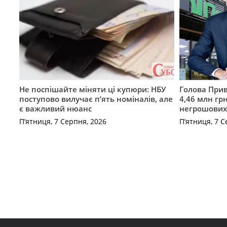
Не поспішайте міняти ці купюри: НБУ
Голова Прив
поступово вилучає п’ять номіналів, але
4,46 млн грн
є важливий нюанс
негрошових
П’ятниця, 7 Серпня, 2026
П’ятниця, 7 С