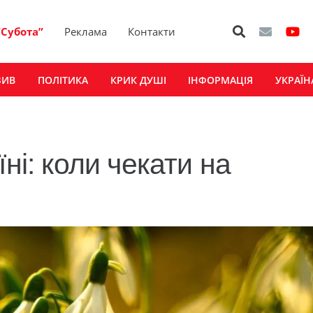
“Субота”
Реклама
Контакти
ЗИВ
ПОЛІТИКА
КРИК ДУШІ
ІНФОРМАЦІЯ
УКРАЇН
ні: коли чекати на