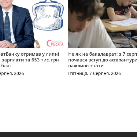
атБанку отримав у липні
Не як на бакалаврат: з 7 сер
 зарплати та 653 тис. грн
почався вступ до аспірантур
 благ
важливо знати
ерпня, 2026
П’ятниця, 7 Серпня, 2026