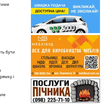
атиме
уть бути
о
рямку і
але