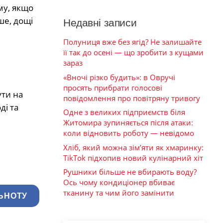
му, якщо
ше, дощі
Недавні записи
Полуниця вже без ягід? Не залишайте
її так до осені — що зробити з кущами
зараз
«Вночі різко будить»: в Овручі
просять прибрати голосові
ути на
повідомлення про повітряну тривогу
ді та
Одне з великих підприємств біля
Житомира зупиняється після атаки:
коли відновить роботу — невідомо
Хліб, який можна зім’яти як хмаринку:
TikTok підхопив новий кулінарний хіт
Рушники більше не вбирають воду?
Ось чому кондиціонер вбиває
тканину та чим його замінити
ЬНОТУ