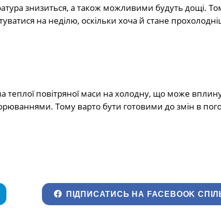
атура знизиться, а також можливими будуть дощі. То
туватися на неділю, оскільки хоча й стане прохолодні
на теплої повітряної маси на холодну, що може вплин
орюваннями. Тому варто бути готовими до змін в пого
ПІДПИСАТИСЬ НА FACEBOOK СПІЛ