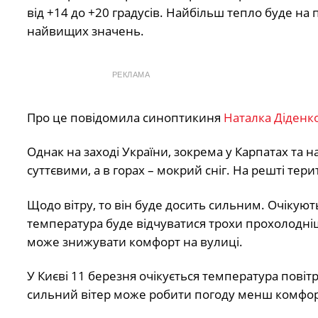
від +14 до +20 градусів. Найбільш тепло буде на 
найвищих значень.
РЕКЛАМА
Про це повідомила синоптикиня
Наталка Діденк
Однак на заході України, зокрема у Карпатах та н
суттєвими, а в горах – мокрий сніг. На решті терит
Щодо вітру, то він буде досить сильним. Очікують
температура буде відчуватися трохи прохолоднішо
може знижувати комфорт на вулиці.
У Києві 11 березня очікується температура повіт
сильний вітер може робити погоду менш комфорт