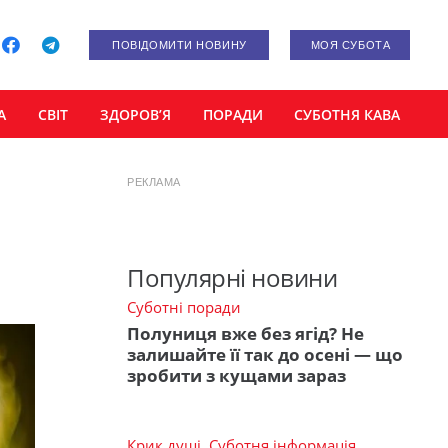
ПОВІДОМИТИ НОВИНУ
МОЯ СУБОТА
А
СВІТ
ЗДОРОВ’Я
ПОРАДИ
СУБОТНЯ КАВА
РЕКЛАМА
Популярні новини
Суботні поради
Полуниця вже без ягід? Не
залишайте її так до осені — що
зробити з кущами зараз
Крик душі
,
Суботня інформація