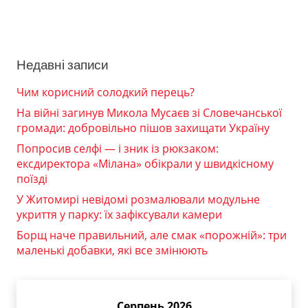
Недавні записи
Чим корисний солодкий перець?
На війні загинув Микола Мусаєв зі Словечанської
громади: добровільно пішов захищати Україну
Попросив селфі — і зник із рюкзаком:
ексдиректора «Мілана» обікрали у швидкісному
поїзді
У Житомирі невідомі розмалювали модульне
укриття у парку: їх зафіксували камери
Борщ наче правильний, але смак «порожній»: три
маленькі добавки, які все змінюють
Серпень 2026