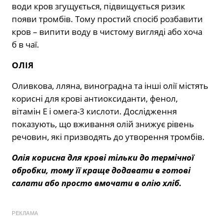
води кров згущується, підвищується ризик
появи тромбів. Тому простий спосіб розбавити
кров – випити воду в чистому вигляді або хоча
б в чаї.
ОЛІЯ
Оливкова, лляна, виноградна та інші олії містять
корисні для крові антиоксиданти, фенол,
вітамін Е і омега-3 кислоти. Дослідження
показують, що вживання олій знижує рівень
речовин, які призводять до утворення тромбів.
Олія корисна для крові тільки до термічної
обробки, тому її краще додавати в готові
салати або просто вмочати в олію хліб.
РЕКЛАМА