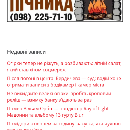
Недавні записи
Огірки тепер не ріжуть, а розбивають: літній салат,
який став хітом соцмереж
Після погоні в центрі Бердичева — суд: водій хоче
отримати записи з бодікамер і камер міста
Не викидайте великі огірки: зробіть кроповий
реліш — взимку банку з’їдають за раз
Помер Вільям Орбіт — продюсер Ray of Light
Мадонни та альбому 13 гурту Blur
Помідори з перцем за годину: закуска, яка чудово