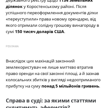
державного реєстру щодо
1134 земельних
ділянок
у Коростенському районі. Після
успішного переоформлення документів ділки
«переуступили» права новому орендарю, від
якого отримали солідну грошову винагороду в
сумі
150 тисяч доларів США
.
РЕКЛАМА
Внаслідок цих махінацій законний
землекористувач не лише миттєво втратив
право оренди на свої законні площі, а й зазнав
колосальних збитків у вигляді недоотриманого
прибутку на суму
понад 5 мільйонів гривень
.
Справа в суді: за якими статтями
судитимуть аферистів?