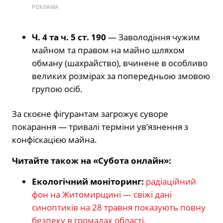
РЕКЛАМА
Ч. 4 та ч. 5 ст. 190
— Заволодіння чужим
майном та правом на майно шляхом
обману (шахрайство), вчинене в особливо
великих розмірах за попередньою змовою
групою осіб.
За скоєне фігурантам загрожує суворе
покарання — тривалі терміни ув’язнення з
конфіскацією майна.
Читайте також на «Субота онлайн»:
Екологічний моніторинг:
радіаційний
фон на Житомирщині — свіжі дані
синоптиків на 28 травня показують повну
безпеку в громадах області.