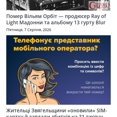
Помер Вільям Орбіт — продюсер Ray of
Light Мадонни та альбому 13 гурту Blur
П’ятниця, 7 Серпня, 2026
Жительці Звягельщини «оновили» SIM-
картку й завдали збитків на 31 тисячу