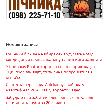
Недавні записи
Рушники більше не вбирають воду? Ось чому
кондиціонер вбиває тканину та чим його замінити
У Кривому Розі похоронна колона приїхала до
ТЦК: просили відпустити сина попрощатися з
матір’ю
Світоліна переграла Анісімову і вийшла у
чвертьфінал WTA 1000 у Торонто. Відео
Забудьте про забитий злив: одна склянка солі
прочистить труби за 20 хвилин