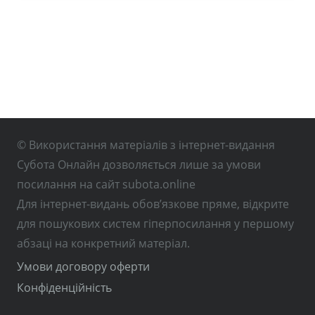
© Використання матеріалів з інтернет-видання
Субота Онлайн дозволяється лише за умови
посилання на сайт subota.online
Для інтернет-видань обов’язкове пряме, відкрите
для пошукових систем гіперпосилання у першому
абзаці на конкретний матеріал.
Умови договору оферти
Конфіденційність