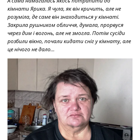
А сама намагалась якось потрапити до
кімнати Ярика. Я чула, як він кричить, але не
розуміла, де саме він знаходиться у кімнаті.
Закрила рушником обличчя, думала, прорвуся
через дим і вогонь, але не змогла. Потім сусіди
розбили вікно, почали кидати сніг у кімнату, але
це нічого не дало…