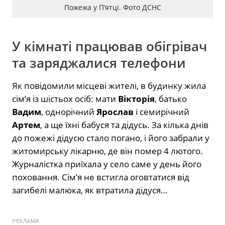
Пожежа у Пʼятці. Фото ДСНС
У кімнаті працював обігрівач
та заряджалися телефони
Як повідомили місцеві жителі, в будинку жила
сім’я із шістьох осіб: мати
Вікторія
, батько
Вадим
, однорічний
Ярослав
і семирічний
Артем
, а ще їхні бабуся та дідусь. За кілька днів
до пожежі дідусю стало погано, і його забрали у
житомирську лікарню, де він помер 4 лютого.
Журналістка приїхала у село саме у день його
поховання. Сім’я не встигла оговтатися від
загибелі малюка, як втратила дідуся…
РЕКЛАМА