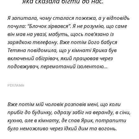
яка сказала бігти до нас.
Я запитала, чому сталася пожежа, а у відповідь
почула: “Блочок зірвався”. Я не розумію, що саме
він мав на увазі, мабуть, щось пов’язано із
зарядкою телефону. Вже потім його бабуся
Тетяна повідомила, що у кімнаті Ярика був
включений обігрівач, який працював через
подовжувач, перемотаний ізолентою…
РЕКЛАМА
Вже потім мій чоловік розповів мені, що коли
прибіг до будинку, одразу забіг на веранду, в сіни,
кухню, але в кімнату, де спав Ярик, потрапити
було неможливо через їдкий дим та вогонь.