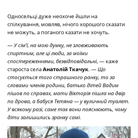
Односельці дуже неохоче йшли на
спілкування, мовляв, нічого хорошого сказати
не можуть, а поганого казати не хочуть.
—
У сім’ї, на мою думку, не зловживають
спиртним, але ці люди, за моїми
спостереженнями, безвідповідальні
, — каже
староста села
Анатолій Ткачук
. —
Що
стосується того страшного ранку, то за
словами членів родини, батько дітей Вадим
пішов по справах, мати Вікторія пішла на двір
по дрова, а бабуся Тетяна — у вуличний туалет.
У всякому разі, саме так вони пояснюють, чому
діти залишились зранку самі.