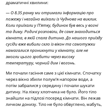
драматичні хвилини:
— О 8.35 ранку ми отримали інформацію про
пожежу і негайно виїхали із Чуднова на виклик.
Коли приїхали у П’ятку, будинок був весь у вогні
та диму. Родичі розповіли, де саме знаходиться
кімната, в якій спала дитина. До нашого приїзду
сусіди вже вибили скло із вікон та самотужки
намагалися проникнути у кімнату, але не
змогли цього зробити через високу
температуру, чорний дим і вогонь.
Ми почали гасіння саме з цієї кімнати. Спочатку
через вікно збили полум’я напором води, а
потім забралися у середину і почали шукати
дитину. На ліжку хлопчика не було. Його тіло
знайшли на підлозі посеред кімнати. Він лежав
личком донизу. Тіло не було обвуглено, мабуть,