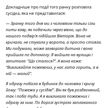
Докладніше про події того ранку розповіла
сусідка, яка не представилася:
— Зранку того дня ми з чоловіком тільки сіли
пити каву, як побачили через вікно, що до
нашого подвір’я підійшла Вікторія. Вона не
кричала, не стукала у ворота, а просто стояла.
Ми подумали, може захворіла дитина і вона
прийшла по допомогу. Я вийшла на вулицю і
запитала: “Що сталося?”. А вона каже:
“Викликайте пожежних, у нас хата горить, а в
ній — малий”.
Я одразу побігла в будинок до чоловіка і кричу
йому: “Пожежа у сусідів!”. Він як був роздягнений,
так і побіг туди. А я викликала пожежних і
одразу за ним. По дорозі зустріла заплаканого