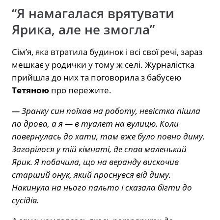
“Я намагалася врятувати
Ярика, але не змогла”
Сім’я, яка втратила будинок і всі свої речі, зараз
мешкає у родички у тому ж селі. Журналістка
прийшла до них та поговорила з бабусею
Тетяною
про пережите.
— Зранку син поїхав на роботу, невістка пішла
по дрова, а я — в туалет на вулицю. Коли
повернулась до хати, там вже було повно диму.
Загорілося у тій кімнаті, де спав маленький
Ярик. Я побачила, що на веранду вискочив
старший онук, який проснувся від диму.
Накинула на нього пальто і сказала бігти до
сусідів.