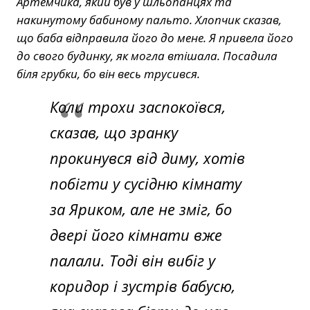
Артемчика, який був у шльопанцях та
накинутому бабиному пальто. Хлопчик сказав,
що баба відправила його до мене. Я привела його
до свого будинку, як могла втішала. Посадила
біля грубки, бо він весь трусився.
Коли трохи заспокоївся,
сказав, що зранку
прокинувся від диму, хотів
побігти у сусідню кімнату
за Яриком, але не зміг, бо
двері його кімнати вже
палали. Тоді він вибіг у
коридор і зустрів бабусю,