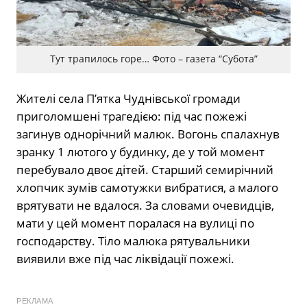
Тут трапилось горе… Фото – газета “Субота”
Жителі села П’ятка Чуднівської громади
приголомшені трагедією: під час пожежі
загинув однорічний малюк. Вогонь спалахнув
зранку 1 лютого у будинку, де у той момент
перебувало двоє дітей. Старший семирічний
хлопчик зумів самотужки вибратися, а малого
врятувати не вдалося. За словами очевидців,
мати у цей момент поралася на вулиці по
господарству. Тіло малюка рятувальники
виявили вже під час ліквідації пожежі.
РЕКЛАМА