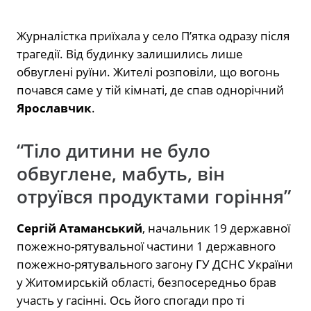
Журналістка приїхала у село П’ятка одразу після
трагедії. Від будинку залишились лише
обвуглені руїни. Жителі розповіли, що вогонь
почався саме у тій кімнаті, де спав однорічний
Ярославчик
.
“Тіло дитини не було
обвуглене, мабуть, він
отруївся продуктами горіння”
Сергій Атаманський
, начальник 19 державної
пожежно-рятувальної частини 1 державного
пожежно-рятувального загону ГУ ДСНС України
у Житомирській області, безпосередньо брав
участь у гасінні. Ось його спогади про ті