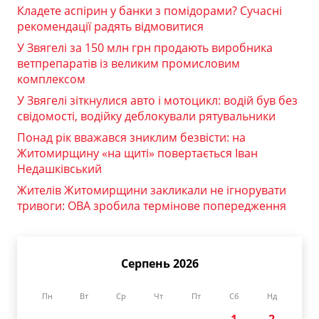
Кладете аспірин у банки з помідорами? Сучасні
рекомендації радять відмовитися
У Звягелі за 150 млн грн продають виробника
ветпрепаратів із великим промисловим
комплексом
У Звягелі зіткнулися авто і мотоцикл: водій був без
свідомості, водійку деблокували рятувальники
Понад рік вважався зниклим безвісти: на
Житомирщину «на щиті» повертається Іван
Недашківський
Жителів Житомирщини закликали не ігнорувати
тривоги: ОВА зробила термінове попередження
Серпень 2026
Пн
Вт
Ср
Чт
Пт
Сб
Нд
1
2