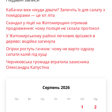
Кабачки вже нікуди дівати? Запечіть їх для салату з
помідорами — це хіт літа
Скандал у ліцеї на Житомирщині отримав
продовження: чому поліція не склала протокол
У Житомирському районі легковик врізався в
дерево: водійка загинула
Огірки ростуть гачком: чому не варто одразу
сипати калій під кущі
Черняхівська громада втратила захисника
Олександра Капустіна
Серпень 2026
Пн
Вт
Ср
Чт
Пт
Сб
Нд
1
2