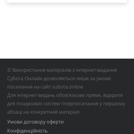
© Використання матеріалів з інтернет-видання
Субота Онлайн дозволяється лише за умови
посилання на сайт subota.online
Для інтернет-видань обов’язкове пряме, відкрите
для пошукових систем гіперпосилання у першому
абзаці на конкретний матеріал.
Умови договору оферти
Конфіденційність