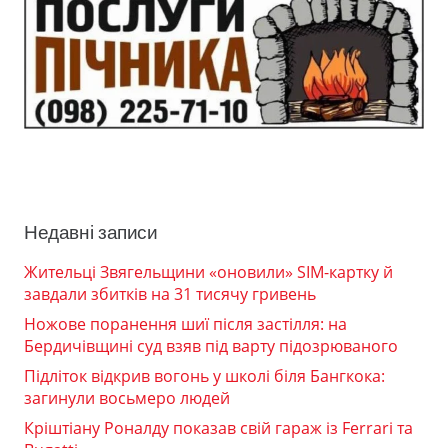
Недавні записи
Жительці Звягельщини «оновили» SIM-картку й
завдали збитків на 31 тисячу гривень
Ножове поранення шиї після застілля: на
Бердичівщині суд взяв під варту підозрюваного
Підліток відкрив вогонь у школі біля Бангкока:
загинули восьмеро людей
Кріштіану Роналду показав свій гараж із Ferrari та