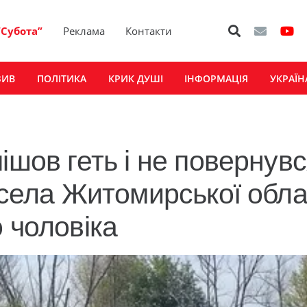
“Субота”
Реклама
Контакти
ЗИВ
ПОЛІТИКА
КРИК ДУШІ
ІНФОРМАЦІЯ
УКРАЇН
ішов геть і не повернувс
 села Житомирської обла
 чоловіка