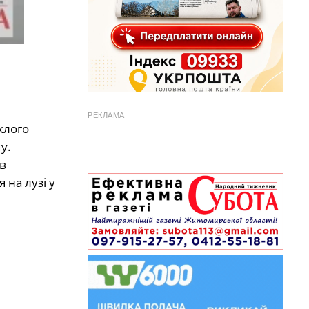
РЕКЛАМА
клого
у.
в
 на лузі у