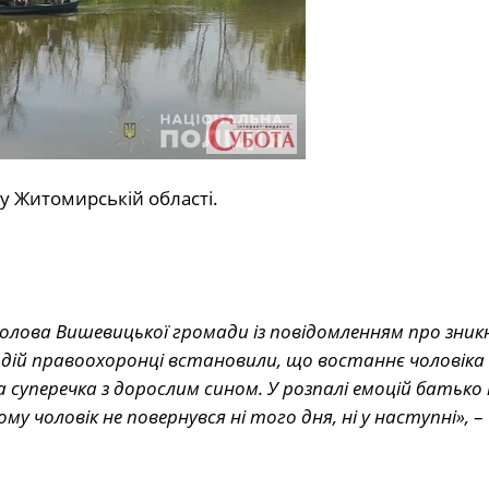
у Житомирській області.
голова Вишевицької громади із повідомленням про зникн
 дій правоохоронці встановили, що востаннє чоловіка
а суперечка з дорослим сином. У розпалі емоцій батько
му чоловік не повернувся ні того дня, ні у наступні»,
– 