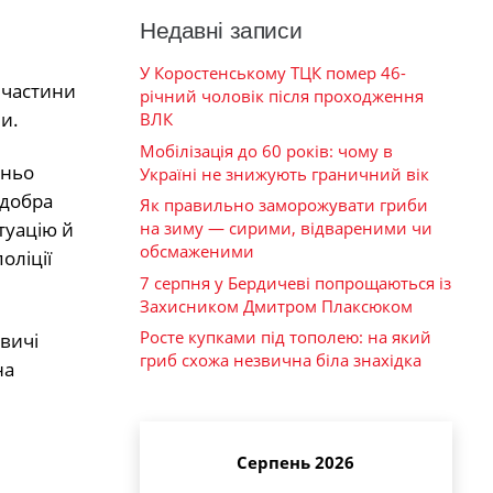
Недавні записи
У Коростенському ТЦК помер 46-
 частини
річний чоловік після проходження
и.
ВЛК
Мобілізація до 60 років: чому в
тньо
Україні не знижують граничний вік
едобра
Як правильно заморожувати гриби
на зиму — сирими, відвареними чи
туацію й
обсмаженими
оліції
7 серпня у Бердичеві попрощаються із
Захисником Дмитром Плаксюком
Росте купками під тополею: на який
евичі
гриб схожа незвична біла знахідка
на
Серпень 2026