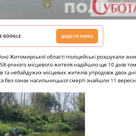
В GOOGLE
ДОДАТИ ЗАРАЗ
йон)
Житомирської області поліцейські розшукали зни
58-річного місцевого жителя надійшло ще 10 днів том
ів та небайдужих місцевих жителів упродовж двох дні
ка без ознак насильницької смерті знайшли 11 вересня