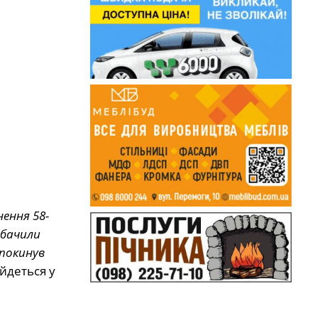
ення 58-
 бачили
 покинув
йдеться у