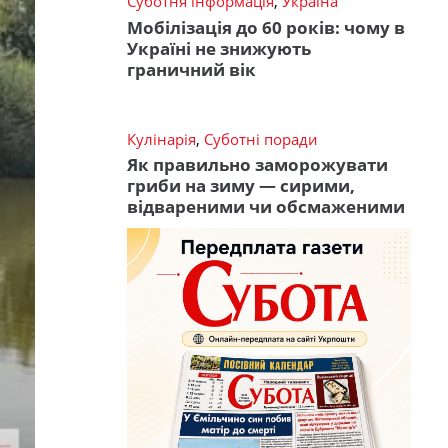
Суботня інформація
,
Україна
Мобілізація до 60 років: чому в
Україні не знижують
граничний вік
Кулінарія
,
Суботні поради
Як правильно заморожувати
гриби на зиму — сирими,
відвареними чи обсмаженими