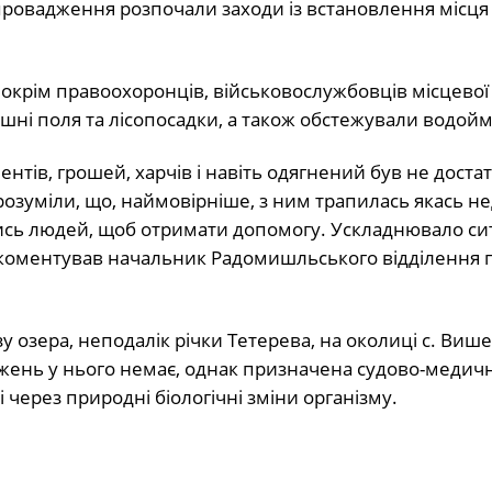
провадження розпочали заходи із встановлення місця
, окрім правоохоронців, військовослужбовців місцевої
ишні поля та лісопосадки, а також обстежували водойм
ентів, грошей, харчів і навіть одягнений був не доста
розуміли, що, наймовірніше, з ним трапилась якась н
татись людей, щоб отримати допомогу. Ускладнювало си
рокоментував начальник Радомишльського відділення п
у озера, неподалік річки Тетерева, на околиці с. Виш
жень у нього немає, однак призначена судово-медич
через природні біологічні зміни організму.