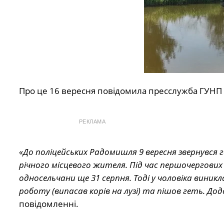
Про це 16 вересня повідомила пресслужба ГУНП 
РЕКЛАМА
«До поліцейських Радомишля 9 вересня звернувся 
річного місцевого жителя. Під час першочергових
односельчани ще 31 серпня. Тоді у чоловіка виникл
роботу (випасав корів на лузі) та пішов геть. Додо
повідомленні.