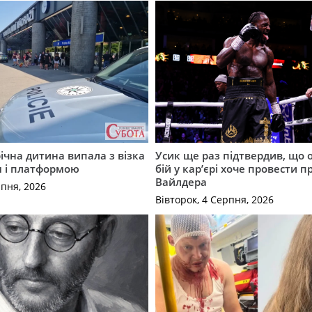
річна дитина випала з візка
Усик ще раз підтвердив, що 
м і платформою
бій у кар’єрі хоче провести п
Вайлдера
рпня, 2026
Вівторок, 4 Серпня, 2026