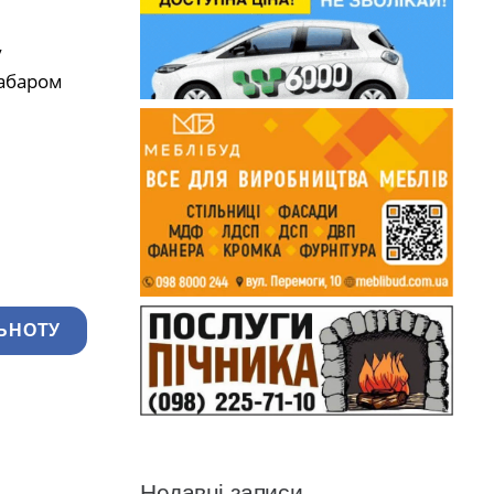
у
забаром
ЬНОТУ
Недавні записи