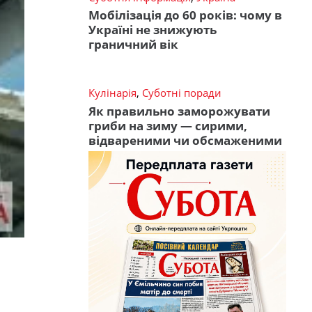
Мобілізація до 60 років: чому в
Україні не знижують
граничний вік
Кулінарія
,
Суботні поради
Як правильно заморожувати
гриби на зиму — сирими,
відвареними чи обсмаженими