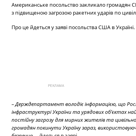
Американське посольство закликало громадян США,
з підвищеною загрозою ракетних ударів по цивільн
Про це йдеться у заяві посольства США в Україні.
РЕКЛАМА
– Держдепартамент володіє інформацією, що Росія
інфраструктурі України та урядових об’єктах на
постійну загрозу для мирних жителів та цивільн
громадян покинути Україну зараз, використовую
безпечно,
– йдеться в заяві.