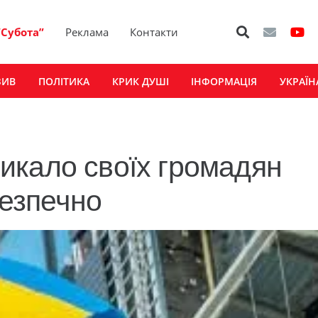
“Субота”
Реклама
Контакти
ЗИВ
ПОЛІТИКА
КРИК ДУШІ
ІНФОРМАЦІЯ
УКРАЇН
икало своїх громадян
безпечно