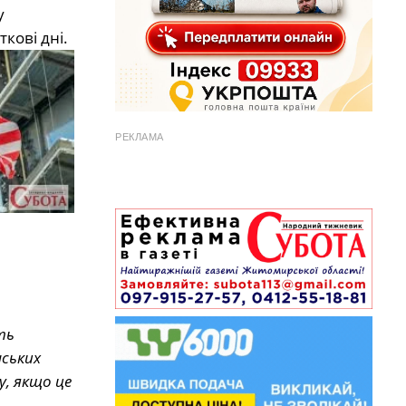
у
кові дні.
РЕКЛАМА
ть
нських
, якщо це