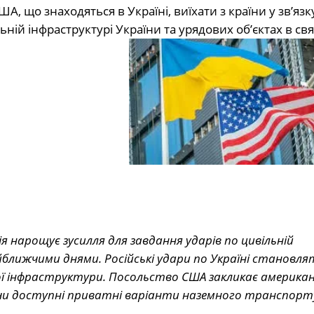
 що знаходяться в Україні, виїхати з країни у зв’язк
ій інфраструктурі України та урядових об’єктах в свят
 нарощує зусилля для завдання ударів по цивільній
йближчими днями. Російські удари по Україні становля
ої інфраструктури. Посольство США закликає америка
чи доступні приватні варіанти наземного транспорту