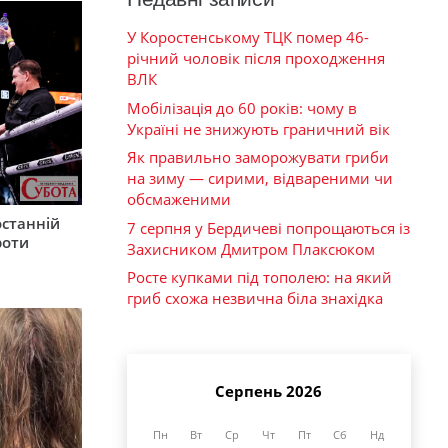
У Коростенському ТЦК помер 46-
річний чоловік після проходження
ВЛК
Мобілізація до 60 років: чому в
Україні не знижують граничний вік
Як правильно заморожувати гриби
на зиму — сирими, відвареними чи
обсмаженими
останній
7 серпня у Бердичеві попрощаються із
роти
Захисником Дмитром Плаксюком
Росте купками під тополею: на який
гриб схожа незвична біла знахідка
Серпень 2026
Пн
Вт
Ср
Чт
Пт
Сб
Нд