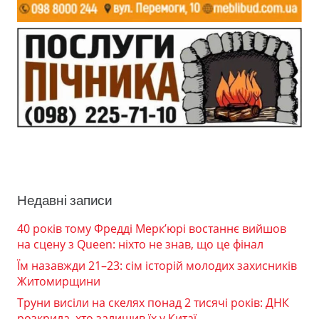
Недавні записи
40 років тому Фредді Мерк’юрі востаннє вийшов
на сцену з Queen: ніхто не знав, що це фінал
Їм назавжди 21–23: сім історій молодих захисників
Житомирщини
Труни висіли на скелях понад 2 тисячі років: ДНК
розкрила, хто залишив їх у Китаї