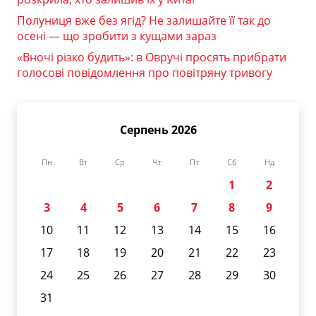
Полуниця вже без ягід? Не залишайте її так до
осені — що зробити з кущами зараз
«Вночі різко будить»: в Овручі просять прибрати
голосові повідомлення про повітряну тривогу
Серпень 2026
Пн
Вт
Ср
Чт
Пт
Сб
Нд
1
2
3
4
5
6
7
8
9
10
11
12
13
14
15
16
17
18
19
20
21
22
23
24
25
26
27
28
29
30
31