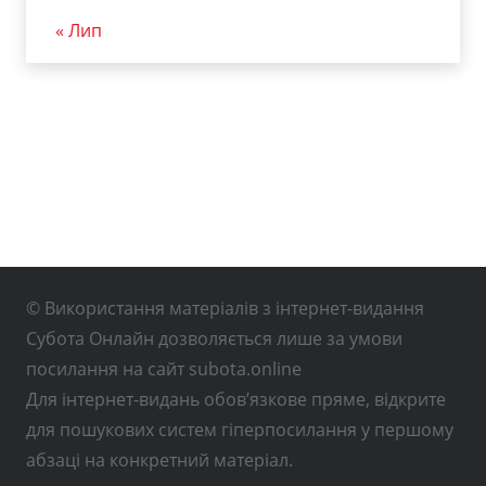
« Лип
© Використання матеріалів з інтернет-видання
Субота Онлайн дозволяється лише за умови
посилання на сайт subota.online
Для інтернет-видань обов’язкове пряме, відкрите
для пошукових систем гіперпосилання у першому
абзаці на конкретний матеріал.