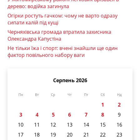
дерево: водійка загинула
Огірки ростуть гачком: чому не варто одразу
сипати калій під кущі
Черняхівська громада втратила захисника
Олександра Капустіна
Не тільки їжа і спорт: вчені знайшли ще один
фактор повільного набору ваги
Серпень 2026
Пн
Вт
Ср
Чт
Пт
Сб
Нд
1
2
3
4
5
6
7
8
9
10
11
12
13
14
15
16
17
18
19
20
21
22
23