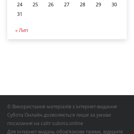
24
25
26
27
28
29
30
31
« Лип
© Використання матеріалів з інтернет-видання
Субота Онлайн дозволяється лише за умови
посилання на сайт subota.online
Для інтернет-видань обов’язкове пряме, відкрите