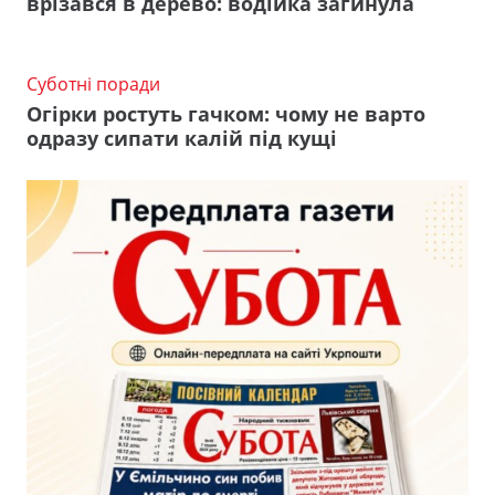
врізався в дерево: водійка загинула
Суботні поради
Огірки ростуть гачком: чому не варто
одразу сипати калій під кущі