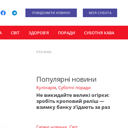
ПОВІДОМИТИ НОВИНУ
МОЯ СУБОТА
А
СВІТ
ЗДОРОВ’Я
ПОРАДИ
СУБОТНЯ КАВА
РЕКЛАМА
Популярні новини
Кулінарія
,
Суботні поради
Не викидайте великі огірки:
зробіть кроповий реліш —
взимку банку з’їдають за раз
Гарячі новини
,
Світ