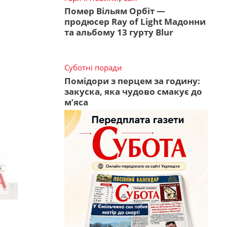
Помер Вільям Орбіт —
продюсер Ray of Light Мадонни
та альбому 13 гурту Blur
Суботні поради
Помідори з перцем за годину:
закуска, яка чудово смакує до
м’яса