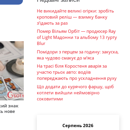
Не викидайте великі огірки: зробіть
кроповий реліш — взимку банку
з’їдають за раз
Помер Вільям Орбіт — продюсер Ray
of Light Мадонни та альбому 13 гурту
Blur
Помідори з перцем за годину: закуска,
яка чудово смакує до м’яса
На трасі біля Коростеня аварія за
участю трьох авто: водіїв
попереджають про ускладнення руху
Що додати до курячого фаршу, щоб
котлети вийшли неймовірно
соковитими
кий знак
сь нове
Серпень 2026