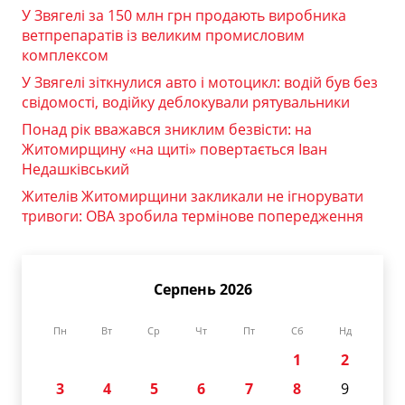
У Звягелі за 150 млн грн продають виробника
ветпрепаратів із великим промисловим
комплексом
У Звягелі зіткнулися авто і мотоцикл: водій був без
свідомості, водійку деблокували рятувальники
Понад рік вважався зниклим безвісти: на
Житомирщину «на щиті» повертається Іван
Недашківський
Жителів Житомирщини закликали не ігнорувати
тривоги: ОВА зробила термінове попередження
Серпень 2026
Пн
Вт
Ср
Чт
Пт
Сб
Нд
1
2
3
4
5
6
7
8
9