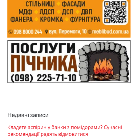
Недавні записи
Кладете аспірин у банки з помідорами? Сучасні
рекомендації радять відмовитися