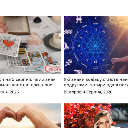
оп на 5 серпня: який знак
Які знаки зодіаку стають н
имає шанс на щось нове
подругами: чотири вдалі по
рпня, 2026
Вівторок, 4 Серпня, 2026