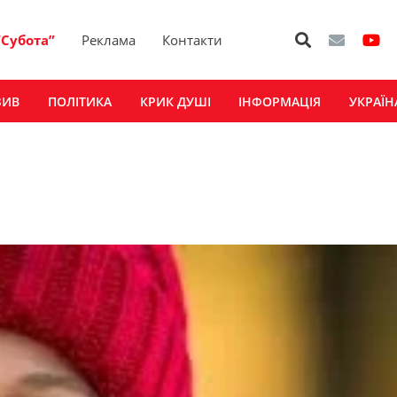
“Субота”
Реклама
Контакти
ЗИВ
ПОЛІТИКА
КРИК ДУШІ
ІНФОРМАЦІЯ
УКРАЇН