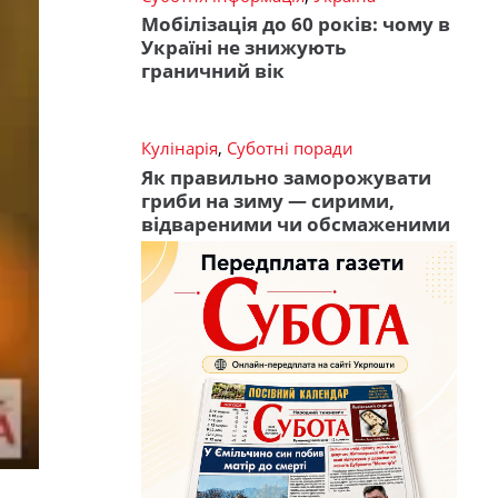
Мобілізація до 60 років: чому в
Україні не знижують
граничний вік
Кулінарія
,
Суботні поради
Як правильно заморожувати
гриби на зиму — сирими,
відвареними чи обсмаженими