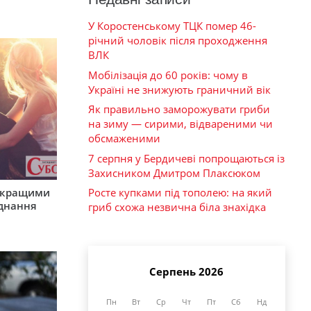
У Коростенському ТЦК помер 46-
річний чоловік після проходження
ВЛК
Мобілізація до 60 років: чому в
Україні не знижують граничний вік
Як правильно заморожувати гриби
на зиму — сирими, відвареними чи
обсмаженими
7 серпня у Бердичеві попрощаються із
Захисником Дмитром Плаксюком
айкращими
Росте купками під тополею: на який
єднання
гриб схожа незвична біла знахідка
Серпень 2026
Пн
Вт
Ср
Чт
Пт
Сб
Нд