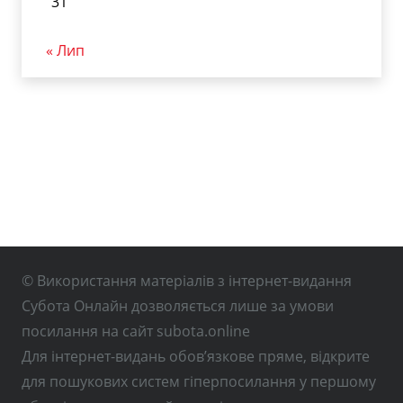
31
« Лип
© Використання матеріалів з інтернет-видання
Субота Онлайн дозволяється лише за умови
посилання на сайт subota.online
Для інтернет-видань обов’язкове пряме, відкрите
для пошукових систем гіперпосилання у першому