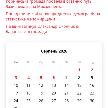
Корнинська громада провела в останню путь
Захисника Івана Михальченка
Понад три тисячі новонароджених: демографічна
статистика Житомирщини
На війні загинув Олександр Окончик із
Баранівської громади
Серпень 2026
Пн
Вт
Ср
Чт
Пт
Сб
Нд
1
2
3
4
5
6
7
8
9
10
11
12
13
14
15
16
17
18
19
20
21
22
23
24
25
26
27
28
29
30