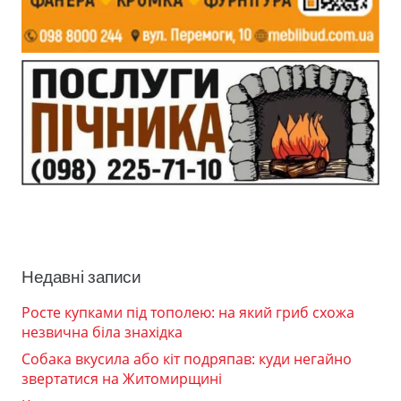
Недавні записи
Росте купками під тополею: на який гриб схожа
незвична біла знахідка
Собака вкусила або кіт подряпав: куди негайно
звертатися на Житомирщині