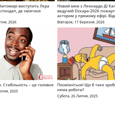
 Житомирі виступить Лєра
Новий мем з Леонардо Ді Кап
тендап, де сміятися
ведучий Оскара-2026 пожарт
актором у прямому ефірі. Від
ітня, 2026
Вівторок, 17 Березня, 2026
. Стабільність – це головне
Посміхніться! Що б таке зроб
нема роботи?
рпня, 2025
Субота, 26 Липня, 2025