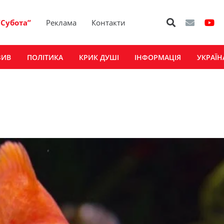
“Субота”
Реклама
Контакти
ЗИВ
ПОЛІТИКА
КРИК ДУШІ
ІНФОРМАЦІЯ
УКРАЇН