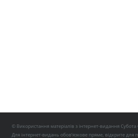
© Використання матеріалів з інтернет-видання Субота 
Для інтернет-видань обов’язкове пряме, відкрите для 