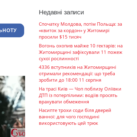
Недавні записи
Спочатку Молдова, потім Польща: за
«квиток за кордон» у Житомирі
ЬНОТУ
просили $15 тисяч
Вогонь охопив майже 10 гектарів: на
Житомирщині зафіксували 11 пожеж
сухої рослинності
4336 вступників на Житомирщині
отримали рекомендації: що треба
зробити до 18:00 11 серпня
На трасі Київ — Чоп поблизу Оліївки
ДТП із потерпілими: водіїв просять
врахувати обмеження
Насипте трохи соди біля дверей
ванної: для чого господині
використовують цей трюк