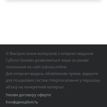
© Використання матеріалів з інтернет-видання
Субота Онлайн дозволяється лише за умови
посилання на сайт subota.online
Для інтернет-видань обов’язкове пряме, відкрите
для пошукових систем гіперпосилання у першому
абзаці на конкретний матеріал.
Умови договору оферти
Конфіденційність