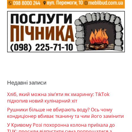
Недавні записи
Хліб, який можна зім’яти як хмаринку: TikTok
підхопив новий кулінарний хіт
Рушники більше не вбирають воду? Ось чому
кондиціонер вбиває тканину та чим його замінити
У Кривому Розі похоронна колона приїхала до
ТЦК: просили відпустити сина попрощатися з