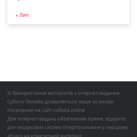
« Лип
© Використання матеріалів з інтернет-видання
Субота Онлайн дозволяється лише за умови
посилання на сайт subota.online
Для інтернет-видань обов’язкове пряме, відкрите
для пошукових систем гіперпосилання у першому
абзаці на конкретний матеріал.