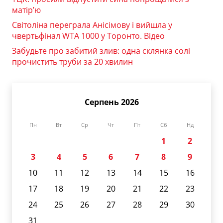
матір’ю
Світоліна переграла Анісімову і вийшла у
чвертьфінал WTA 1000 у Торонто. Відео
Забудьте про забитий злив: одна склянка солі
прочистить труби за 20 хвилин
Серпень 2026
Пн
Вт
Ср
Чт
Пт
Сб
Нд
1
2
3
4
5
6
7
8
9
10
11
12
13
14
15
16
17
18
19
20
21
22
23
24
25
26
27
28
29
30
31