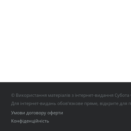
© Використання матеріалів з інтернет-видання Субота 
Для інтернет-видань обов’язкове пряме, відкрите для 
Умови договору оферти
Конфіденційність