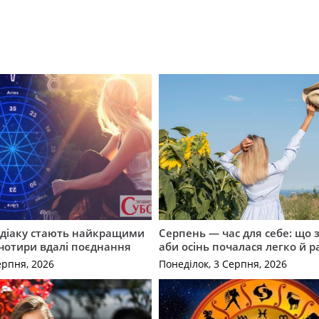
одіаку стають найкращими
Серпень — час для себе: що 
чотири вдалі поєднання
аби осінь почалася легко й р
ерпня, 2026
Понеділок, 3 Серпня, 2026