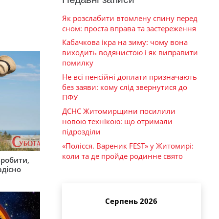
Як розслабити втомлену спину перед
сном: проста вправа та застереження
Кабачкова ікра на зиму: чому вона
виходить водянистою і як виправити
помилку
Не всі пенсійні доплати призначають
без заяви: кому слід звернутися до
ПФУ
ДСНС Житомирщини посилили
новою технікою: що отримали
підрозділи
«Полісся. Вареник FEST» у Житомирі:
коли та де пройде родинне свято
зробити,
адісно
Серпень 2026