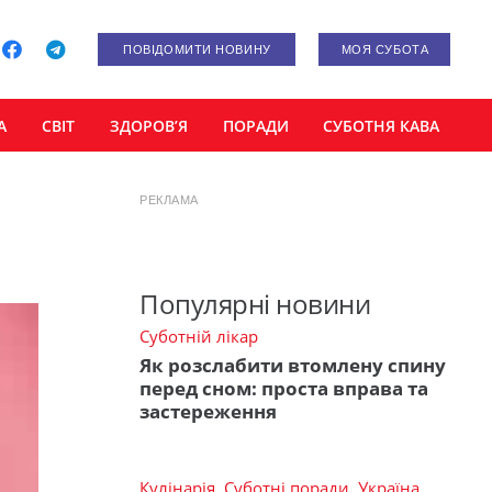
ПОВІДОМИТИ НОВИНУ
МОЯ СУБОТА
А
СВІТ
ЗДОРОВ’Я
ПОРАДИ
СУБОТНЯ КАВА
РЕКЛАМА
Популярні новини
Суботній лікар
Як розслабити втомлену спину
перед сном: проста вправа та
застереження
Кулінарія
,
Суботні поради
,
Україна