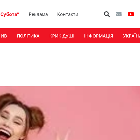
“Субота”
Реклама
Контакти
ЗИВ
ПОЛІТИКА
КРИК ДУШІ
ІНФОРМАЦІЯ
УКРАЇН