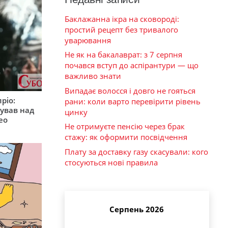
Баклажанна ікра на сковороді:
простий рецепт без тривалого
уварювання
Не як на бакалаврат: з 7 серпня
почався вступ до аспірантури — що
важливо знати
Випадає волосся і довго не гояться
ріо:
рани: коли варто перевірити рівень
ував над
цинку
ео
Не отримуєте пенсію через брак
стажу: як оформити посвідчення
Плату за доставку газу скасували: кого
стосуються нові правила
Серпень 2026