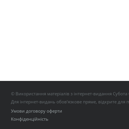
© Використання матеріалів з інтернет-видання Субота 
Для інтернет-видань обов’язкове пряме, відкрите для 
Умови договору оферти
Конфіденційність