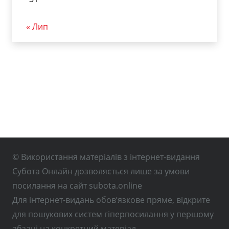
« Лип
© Використання матеріалів з інтернет-видання
Субота Онлайн дозволяється лише за умови
посилання на сайт subota.online
Для інтернет-видань обов’язкове пряме, відкрите
для пошукових систем гіперпосилання у першому
абзаці на конкретний матеріал.