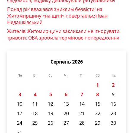
свідомості, водійку деблокували рятувальники
Понад рік вважався зниклим безвісти: на
Житомирщину «на щиті» повертається Іван
Недашківський
Жителів Житомирщини закликали не ігнорувати
тривоги: ОВА зробила термінове попередження
Серпень 2026
Пн
Вт
Ср
Чт
Пт
Сб
Нд
1
2
3
4
5
6
7
8
9
10
11
12
13
14
15
16
17
18
19
20
21
22
23
24
25
26
27
28
29
30
31