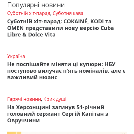
Популярні новини
Суботній хіт-парад
,
Суботня кава
Суботній хіт-парад: COKAINÉ, KODI та
OMEN представили нову версію Cuba
Libre & Dolce Vita
Україна
Не поспішайте міняти ці купюри: НБУ
поступово вилучає п’ять номіналів, але є
важливий нюанс
Гарячі новини
,
Крик душі
На Херсонщині загинув 51-річний
головний сержант Сергій Капітан з
Овруччини